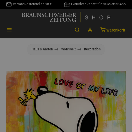
Versandkostenfrei ab 90 €
Exklusiver Rabatt für Newsletter-Abo
alt springen
Warenkorb
Haus & Garten
Wohnwelt
Dekoration
Bildergalerie überspringen