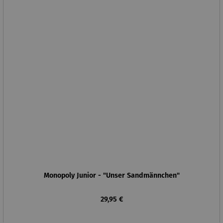
Monopoly Junior - "Unser Sandmännchen"
Regulärer Preis:
29,95 €