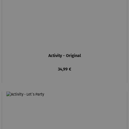
Activity - Original
Regulärer Preis:
34,99 €