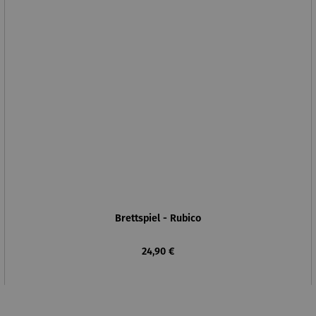
Brettspiel - Rubico
Regulärer Preis:
24,90 €