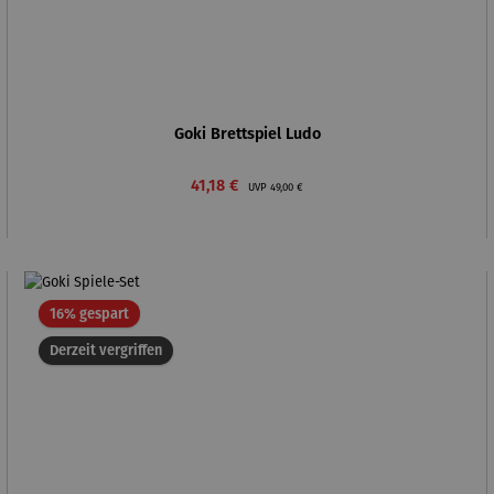
Goki Brettspiel Ludo
Verkaufspreis:
Regulärer Preis:
41,18 €
UVP
49,00 €
Rabatt
16% gespart
Derzeit vergriffen