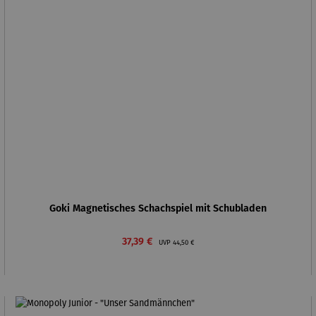
Goki Magnetisches Schachspiel mit Schubladen
Verkaufspreis:
Regulärer Preis:
37,39 €
UVP
44,50 €