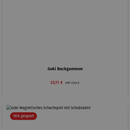
Goki Backgammon
Verkaufspreis:
Regulärer Preis:
23,11 €
UVP
27,50 €
Rabatt
16% gespart