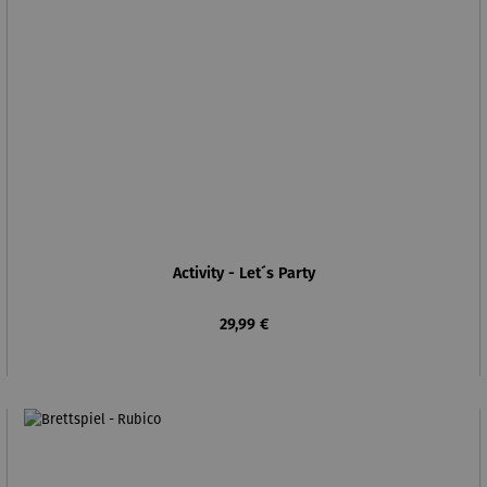
Activity - Let´s Party
Regulärer Preis:
29,99 €