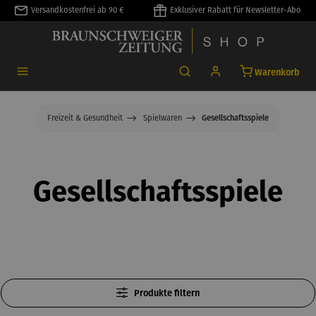
Versandkostenfrei ab 90 €
Exklusiver Rabatt für Newsletter-Abo
alt springen
Warenkorb
Freizeit & Gesundheit
Spielwaren
Gesellschaftsspiele
Gesellschaftsspiele
Produkte filtern