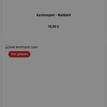
Kartenspiel - Mahlzeit
Regulärer Preis:
15,90 €
Rabatt
16% gespart