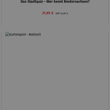
Das Stadtquiz – Wer kennt Niedersachsen?
Verkaufspreis:
Regulärer Preis:
21,95 €
UVP
24,95 €