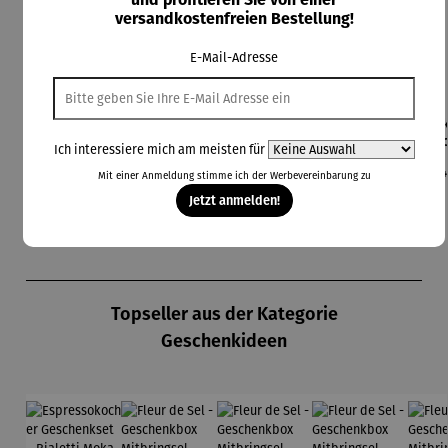
versandkostenfreien Bestellung!
E-Mail-Adresse
Bierzapfa
Champagn
Champagn
Champagn
Eis
nlage
erkühler
erkühler
erkühler
Co
Ich interessiere mich am meisten für
aus
MONACO
NIZZA
Regulärer Preis:
Regulärer Preis:
Regulärer Preis:
Regulärer Preis:
Re
199,00 €
59,95 €
249,00 €
199,00 €
24
Edelstahl
Mit einer Anmeldung stimme ich der
Werbevereinbarung
zu
Jetzt anmelden!
Produktgalerie überspringen
Topseller aus der Kategorie
Geschenkideen