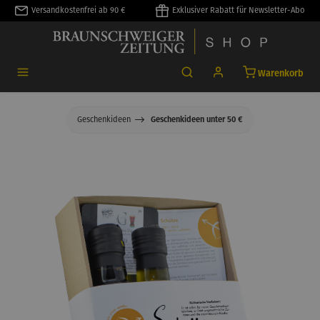
Versandkostenfrei ab 90 €
Exklusiver Rabatt für Newsletter-Abo
alt springen
Warenkorb
Geschenkideen
Geschenkideen unter 50 €
Bildergalerie überspringen