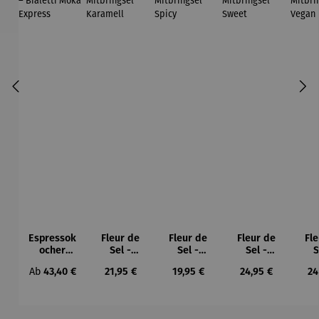
Espressok
Fleur de
Fleur de
Fleur de
Fl
ocher
Sel -
Sel -
Sel -
S
Geschenk
Geschenk
Geschenk
Geschenk
Ges
Regulärer Preis:
Regulärer Preis:
Regulärer Preis:
Regulärer Preis:
Re
Ab
43,40 €
21,95 €
19,95 €
24,95 €
24
set –
box
box
box
Bialetti
Mitbringse
Mitbringse
Mitbringse
Mit
Moka
l Karamell
l Spicy
l Sweet
l 
Express