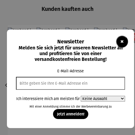
Kunden kauften auch
Rabatt
Rabatt
Rabatt
Rabatt
11% gespart
13% gespart
13% gespart
11% gespart
13
×
Newsletter
Melden Sie sich jetzt für unseren Newsletter an
und profitieren Sie von einer
versandkostenfreien Bestellung!
E-Mail-Adresse
Ich interessiere mich am meisten für
Mit einer Anmeldung stimme ich der
Werbevereinbarung
zu
Jetzt anmelden!