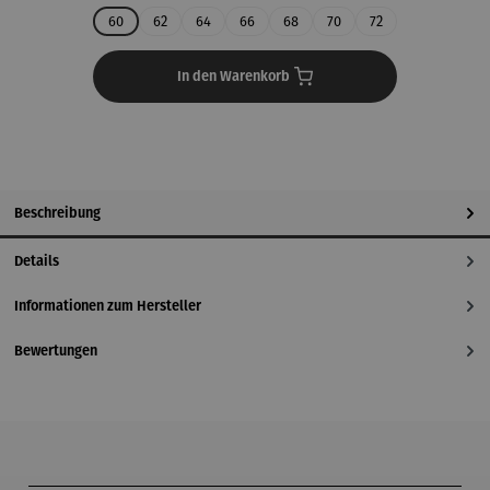
60
62
64
66
68
70
72
In den Warenkorb
Beschreibung
Details
Informationen zum Hersteller
Bewertungen
Produktgalerie überspringen