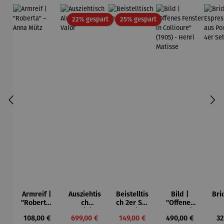
Rabatt
Rabatt
22% gespart
25% gespart
Armreif |
Ausziehtis
Beistelltis
Bild |
Bri
"Roberta"
ch
ch 2er Set
"Offenes
– Anna
Aluminium
– Dalias
Fenster in
Esp
Regulärer Preis:
Verkaufspreis:
Verkaufspreis:
Regulärer Preis:
Re
108,00 €
699,00 €
149,00 €
490,00 €
32
Mütz
– Valor
Collioure"
ech