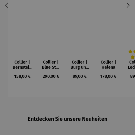
Collier |
Collier |
Collier |
Collier |
Col
Durc
Bernstein
Blue Star
Burg und
Helena
Led
– Sonne,
– Petra
Sonne –
Regulärer Preis:
Regulärer Preis:
Regulärer Preis:
Regulärer Preis:
Re
158,00 €
290,00 €
89,00 €
178,00 €
89
Mond und
Waszak
Paul Klee
Leb
Sterne
u
Gu
K
Produktgalerie überspringen
Entdecken Sie unsere Neuheiten