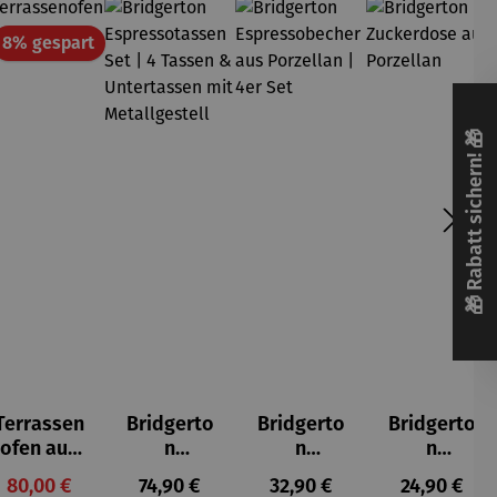
att
Rabatt
8% gespart
🎁 Rabatt sichern! 🎁
Terrassen
Bridgerto
Bridgerto
Bridgerto
ofen aus
n
n
n
Gusseisen
Espressot
Espresso
Zuckerdo
Verkaufspreis:
Regulärer Preis:
Regulärer Preis:
Regulärer P
80,00 €
74,90 €
32,90 €
24,90 €