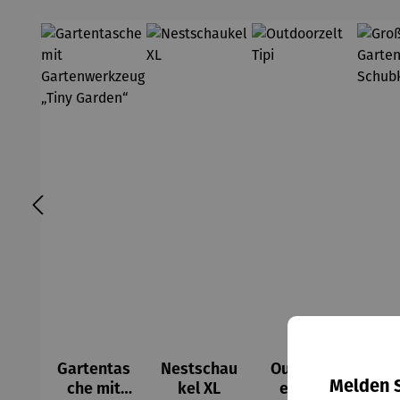
Gartentas
Nestschau
Outdoorz
G
Melden S
che mit
kel XL
elt Tipi
Gar