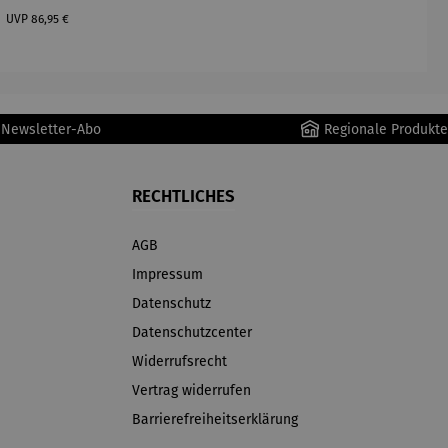
assen Set
becher
se aus
Regulärer Preis:
| 4 Tassen
aus
Porzellan
UVP
86,95 €
&
Porzellan
Untertass
| 4er Set
en mit
Metallges
r Newsletter-Abo
Regionale Produkte
tell
RECHTLICHES
AGB
Impressum
Datenschutz
Datenschutzcenter
Widerrufsrecht
Vertrag widerrufen
Barrierefreiheitserklärung