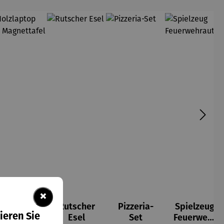
×
Holzlapto
Rutscher
Pizzeria-
Spielzeug
ieren Sie
p mit
Esel
Set
Feuerwehr