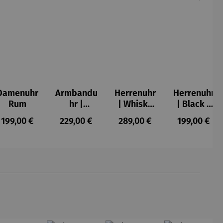
Damenuhr
Armbandu
Herrenuhr
Herrenuhr
Rum
hr |
| Whisky
| Black –
Schönheit
Scotts
Whiskyfas
s:
Regulärer Preis:
Regulärer Preis:
Regulärer Preis:
Regulärer P
199,00 €
229,00 €
289,00 €
199,00 €
ist zeitlos
Highland –
s
–
Chronogra
Friedensr
ph
eich
Hundertw
asser