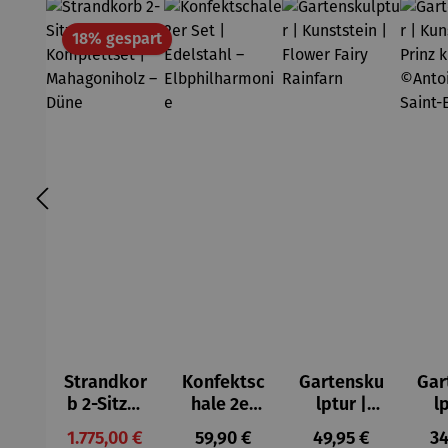
Rabatt
18% gespart
Strandkor
Konfektsc
Gartensku
Gar
b 2-Sitzer
hale 2er
lptur |
l
Kompletts
Set |
Kunststei
Kun
Verkaufspreis:
Regulärer Preis:
Regulärer Preis:
Re
1.775,00 €
59,90 €
49,95 €
34