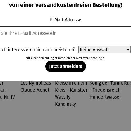
mit
Holz
Terrazzo
Traumvilla
von einer versandkostenfreien Bestellung!
gulärer Preis:
Regulärer Preis:
Regulärer Preis:
Regulärer Prei
,99 €
99,00 €
59,99 €
199,99 €
ubkarr
kompakt
XL
e
E-Mail-Adresse
Ich interessiere mich am meisten für
Topseller der Kategorie Armbanduhren
Mit einer Anmeldung stimme ich der
Werbevereinbarung
zu
Jetzt anmelden!