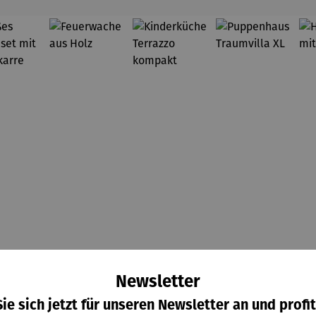
Newsletter
roßes
Feuerwac
Kinderküc
Puppenha
ie sich jetzt für unseren Newsletter an und profit
tenset
he aus
he
us