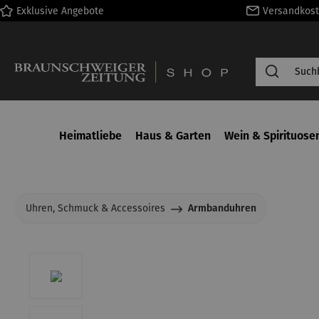
Exklusive Angebote
Versandkost
springen
Zur Hauptnavigation springen
Heimatliebe
Haus & Garten
Wein & Spirituose
Uhren, Schmuck & Accessoires
Armbanduhren
Bildergalerie überspringen