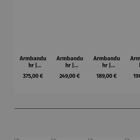
Armbandu
Armbandu
Armbandu
Ar
hr |
hr |
hr |
Chronogra
Walnussh
Lederarm
Kü
Regulärer Preis:
Regulärer Preis:
Regulärer Preis:
Re
375,00 €
249,00 €
189,00 €
19
ph –
olz –
band –
Mo
Flieger
Sendeschl
Läuft
– T
uss
N
Produktgalerie überspringen