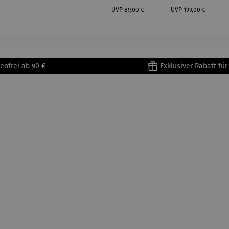
 Prinz
Limited
Regulärer Preis:
Regulärer Preis:
iend –
Edition
UVP
89,00 €
UVP
199,00 €
ntoine
Bialetti &
Saint-
The North
upéry
Face
enfrei ab 90 €
Exklusiver Rabatt fü