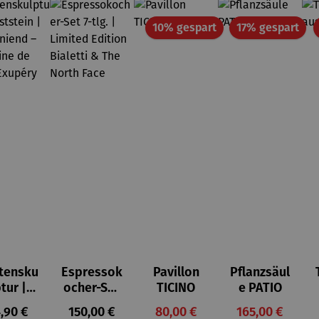
Rabatt
Rab
10% gespart
17% gespart
tensku
Espressok
Pavillon
Pflanzsäul
ptur |
ocher-Set
TICINO
e PATIO
ststei
7-tlg. |
gulärer Preis:
Regulärer Preis:
Verkaufspreis:
Verkaufspreis:
,90 €
150,00 €
80,00 €
165,00 €