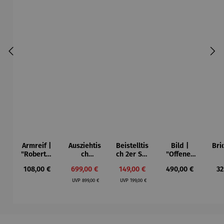
Armreif |
Ausziehtis
Beistelltis
Bild |
Bri
"Roberta"
ch
ch 2er Set
"Offenes
– Anna
Aluminium
– Dalias
Fenster in
Esp
Regulärer Preis:
Verkaufspreis:
Verkaufspreis:
Regulärer Preis:
Re
108,00 €
699,00 €
149,00 €
490,00 €
32
Mütz
– Valor
Collioure"
ech
Regulärer Preis:
Regulärer Preis:
(1905) -
Por
UVP
899,00 €
UVP
199,00 €
Henri
| 4
Matisse