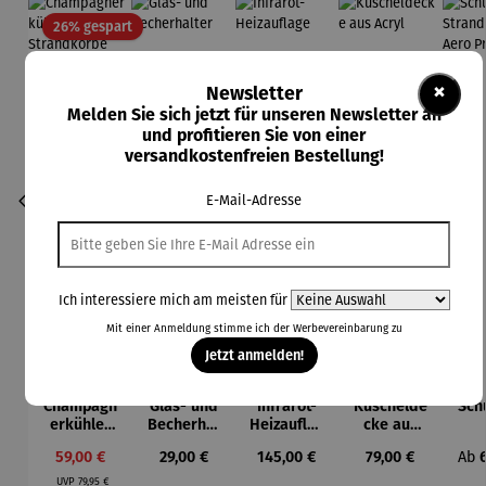
Rabatt
26% gespart
×
Newsletter
Melden Sie sich jetzt für unseren Newsletter an
und profitieren Sie von einer
versandkostenfreien Bestellung!
E-Mail-Adresse
Ich interessiere mich am meisten für
Mit einer Anmeldung stimme ich der
Werbevereinbarung
zu
Jetzt anmelden!
Champagn
Glas- und
Infrarot-
Kuschelde
Sch
erkühler
Becherhal
Heizauflag
cke aus
für
ter
e
Acryl
Str
Verkaufspreis:
Regulärer Preis:
Regulärer Preis:
Regulärer Preis:
Regu
59,00 €
29,00 €
145,00 €
79,00 €
Ab
Strandkör
b 
Regulärer Preis:
be
Pr
UVP
79,95 €