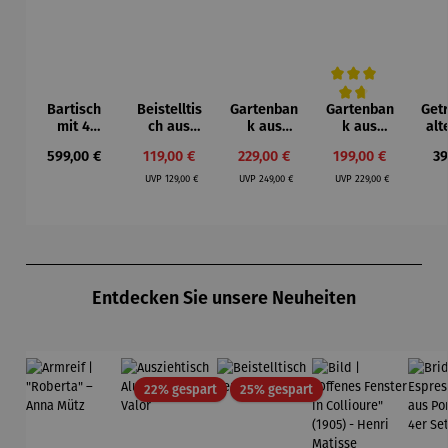
Bartisch
Beistelltis
Gartenban
Gartenban
Get
Durchschnittliche Bew
mit 4
ch aus
k aus
k aus
alt
Stühlen –
Teakholz
Teakholz –
Teakholz –
Te
Regulärer Preis:
Verkaufspreis:
Verkaufspreis:
Verkaufspreis:
Re
599,00 €
119,00 €
229,00 €
199,00 €
39
Capua
3er Set
Newport
Swindon
Regulärer Preis:
Regulärer Preis:
Regulärer Preis:
UVP
129,00 €
UVP
249,00 €
UVP
229,00 €
Produktgalerie überspringen
Entdecken Sie unsere Neuheiten
Rabatt
Rabatt
22% gespart
25% gespart