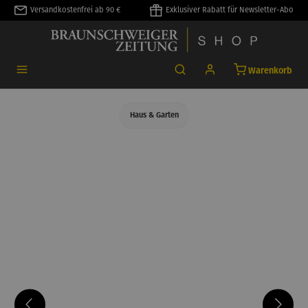
Versandkostenfrei ab 90 €
Exklusiver Rabatt für Newsletter-Abo
alt springen
Warenkorb
Haus & Garten
Bildergalerie überspringen