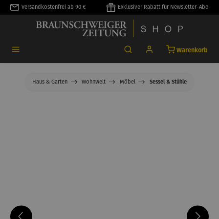
Versandkostenfrei ab 90 €
Exklusiver Rabatt für Newsletter-Abo
alt springen
Warenkorb
Haus & Garten
Wohnwelt
Möbel
Sessel & Stühle
Bildergalerie überspringen