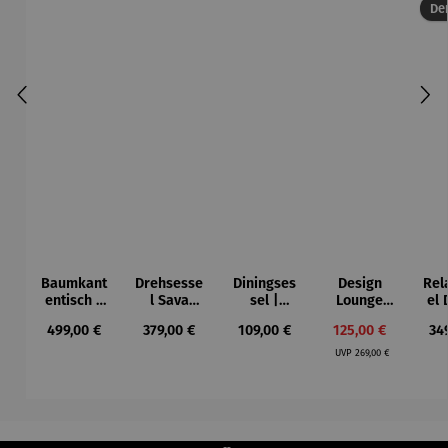
Der
Baumkant
Drehsesse
Diningses
Design
Rel
entisch |
l Sava
sel |
Lounge
el
Akazie X-
inkl.
drehbar –
Sessel
Regulärer Preis:
Regulärer Preis:
Regulärer Preis:
Verkaufspreis:
Reg
499,00 €
379,00 €
109,00 €
125,00 €
34
Bein
Fußhocker
Ginosa
Loconia
Regulärer Preis:
Gestell –
UVP
269,00 €
Catania