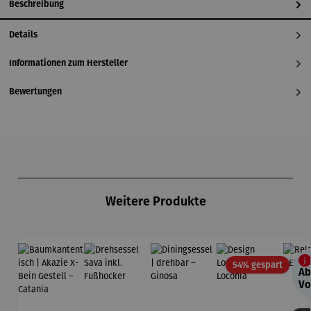
Beschreibung
Details
Informationen zum Hersteller
Bewertungen
Produktgalerie überspringen
Weitere Produkte
Rabatt
54% gespart
Ab
Vo