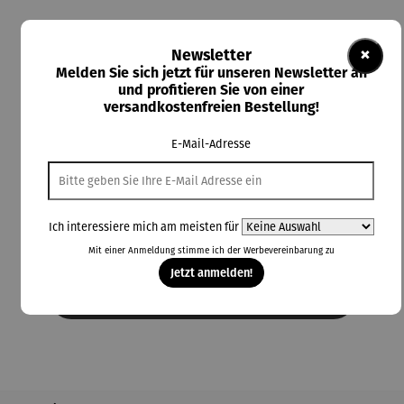
×
Newsletter
Melden Sie sich jetzt für unseren Newsletter an
119,00 €
und profitieren Sie von einer
Preise inkl. MwSt. zzgl. Versandkosten
versandkostenfreien Bestellung!
E-Mail-Adresse
Durchschnittliche Bewertung von 5 von 5 Sternen
1 Bewertung
Lieferzeit: 4 Tage
auswählen
Ich interessiere mich am meisten für
Farbauswahl
beige
blau
braun
dunkelgrau
hellgrau
Mit einer Anmeldung stimme ich der
Werbevereinbarung
zu
Jetzt anmelden!
In den Warenkorb