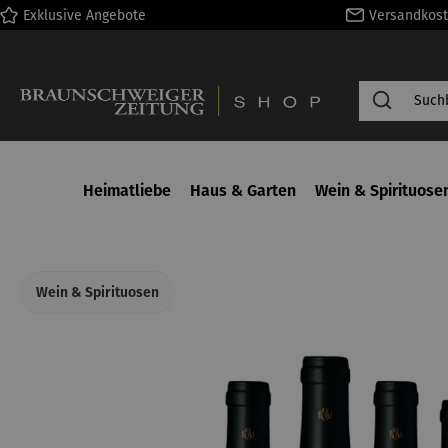
Exklusive Angebote
Versandkost
springen
Zur Hauptnavigation springen
Heimatliebe
Haus & Garten
Wein & Spirituose
Wein & Spirituosen
Bildergalerie überspringen