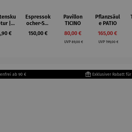
tensku
Espressok
Pavillon
Pflanzsäul
ptur |
ocher-Set
TICINO
e PATIO
ststei
7-tlg. |
gulärer Preis:
Regulärer Preis:
Verkaufspreis:
Verkaufspreis:
,90 €
150,00 €
80,00 €
165,00 €
 Prinz
Limited
Regulärer Preis:
Regulärer Preis:
iend –
Edition
UVP
89,00 €
UVP
199,00 €
ntoine
Bialetti &
Saint-
The North
upéry
Face
enfrei ab 90 €
Exklusiver Rabatt fü