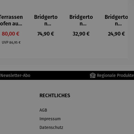
Terrassen
Bridgerto
Bridgerto
Bridgerto
ofen aus
n
n
n
Gusseisen
Espressot
Espresso
Zuckerdo
Verkaufspreis:
Regulärer Preis:
Regulärer Preis:
Regulärer P
80,00 €
74,90 €
32,90 €
24,90 €
assen Set
becher
se aus
Regulärer Preis:
| 4 Tassen
aus
Porzellan
UVP
86,95 €
&
Porzellan
Untertass
| 4er Set
en mit
Metallges
r Newsletter-Abo
Regionale Produkte
tell
RECHTLICHES
AGB
Impressum
Datenschutz