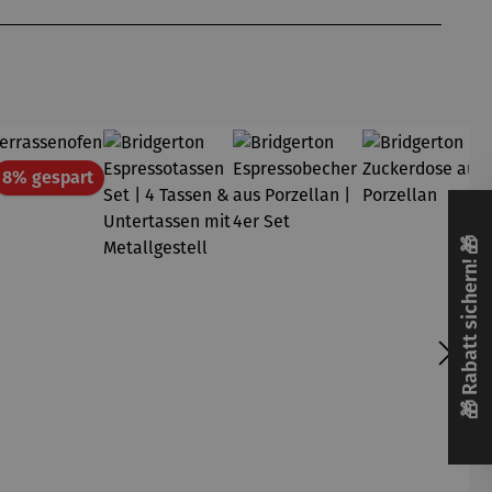
att
Rabatt
8% gespart
🎁 Rabatt sichern! 🎁