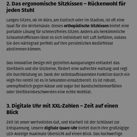
2. Das
ergonomische Sitzkissen
– Rückenwohl für
jeden Stuhl
Langes Sitzen, ob im Büro, am Esstisch oder im Stadion, ist oft eine
Qual für die Wirbelsäule. Dieses
orthopädische Sitzkissen
bietet eine
portable Lösung für schmerzfreies Sitzen. Anders als herkömmliche
Schaumstoffkissen lässt es sich individuell mit Luft befüllen, sodass
Sie den Härtegrad perfekt auf Ihre persönlichen Bedürfnisse
abstimmen können.
Das innovative Design mit gezielten Aussparungen entlastet das
Steißbein und die Sitzbeine, fördert eine aufrechte Haltung und regt
die Durchblutung an. Dank der selbstaufblasenden Funktion durch ein
High-Tec-Ventil ist es in Sekunden einsatzbereit. Es ist robust,
unempfindlich gegen Nässe und sogar bei Bandscheibenvorfällen
oder Steißbeinbeschwerden eine echte Wohltat.
3.
Digitale Uhr
mit XXL-Zahlen – Zeit auf einen
Blick
Zeit ist unser wertvollstes Gut, und Klarheit ist der Schlüssel zur
Entspannung. Unsere
digitale Quarz-Uhr
bietet durch ihre großzügige
LED-Anzeige maximale Übersicht auf einen Blick. Das hochwertige