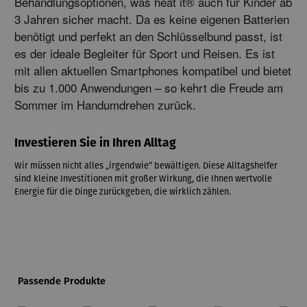
Behandlungsoptionen,
 was heat it® auch für Kinder ab 
3 Jahren sicher macht.
 Da es keine eigenen Batterien 
benötigt und perfekt an den Schlüsselbund passt,
 ist 
es der ideale Begleiter für Sport und Reisen.
 Es ist 
mit allen aktuellen Smartphones kompatibel und bietet 
bis zu 1.
000 Anwendungen – so kehrt die Freude am 
Sommer im Handumdrehen zurück.
Investieren Sie in Ihren Alltag
Wir müssen nicht alles „irgendwie“ bewältigen. Diese Alltagshelfer
sind kleine Investitionen mit großer Wirkung, die Ihnen wertvolle
Energie für die Dinge zurückgeben, die wirklich zählen.
Produktgalerie überspringen
Passende Produkte