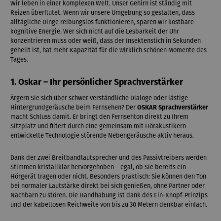
Wir leben in einer komplexen Welt. Unser Gehirn ist ständig mit
Reizen überflutet. Wenn wir unsere Umgebung so gestalten, dass
alltägliche Dinge reibungslos funktionieren, sparen wir kostbare
kognitive Energie. Wer sich nicht auf die Lesbarkeit der Uhr
konzentrieren muss oder weiß, dass der Insektenstich in Sekunden
geheilt ist, hat mehr Kapazität für die wirklich schönen Momente des
Tages.
1.
Oskar
– Ihr persönlicher Sprachverstärker
Ärgern Sie sich über schwer verständliche Dialoge oder lästige
Hintergrundgeräusche beim Fernsehen? Der
OSKAR Sprachverstärker
macht Schluss damit. Er bringt den Fernsehton direkt zu Ihrem
Sitzplatz und filtert durch eine gemeinsam mit Hörakustikern
entwickelte Technologie störende Nebengeräusche aktiv heraus.
Dank der zwei Breitbandlautsprecher und des Passivtreibers werden
Stimmen kristallklar hervorgehoben – egal, ob Sie bereits ein
Hörgerät tragen oder nicht. Besonders praktisch: Sie können den Ton
bei normaler Lautstärke direkt bei sich genießen, ohne Partner oder
Nachbarn zu stören. Die Handhabung ist dank des Ein-Knopf-Prinzips
und der kabellosen Reichweite von bis zu 30 Metern denkbar einfach.