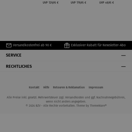
Regulärer Preis:
Regulärer Preis:
Regulärer Preis:
UVP
129,95 €
UVP
179,95 €
UVP
49,95 €
Versandkostenfrei ab 90 €
Exklusiver Rabatt für Newsletter-Abo
SERVICE
RECHTLICHES
Kontakt
Hilfe
Retouren & Reklamation
Impressum
Alle Preise inkl. gesetzl. Mehrwertsteuer zzgl.
Versandkosten
und ggf. Nachnahmegebühren,
wenn nicht anders angegeben.
© 2026 BZV - Alle Rechte vorbehalten. Theme by
ThemeWare®