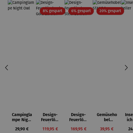
Rabatt
Rabatt
Rabatt
8% gespart
6% gespart
20% gespart
Campingla
Design-
Design-
Gemüseho
Ins
mpe Night
Feuerlösc
Feuerlösc
bel
ich
Owl
her | Gold
her Steel
STANDO
Regulärer Preis:
Verkaufspreis:
Verkaufspreis:
Verkaufspreis:
Re
29,90 €
119,95 €
169,95 €
39,95 €
24
Edition
Edition