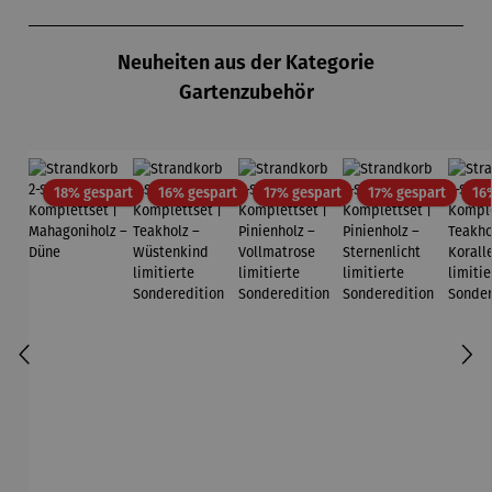
Sonderedi
Sonderedi
Ho
Produktgalerie überspringen
tion
tion
Neuheiten aus der Kategorie
Gartenzubehör
Rabatt
Rabatt
Rabatt
Rabatt
18% gespart
16% gespart
17% gespart
17% gespart
16