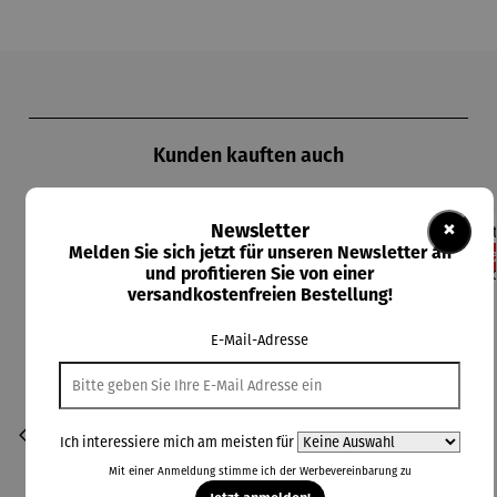
Produktgalerie überspringen
Kunden kauften auch
×
Newsletter
Melden Sie sich jetzt für unseren Newsletter an
Rabatt
Rabatt
Rabatt
19% gespart
40% gespart
15% gespart
13
und profitieren Sie von einer
versandkostenfreien Bestellung!
E-Mail-Adresse
Ich interessiere mich am meisten für
Mit einer Anmeldung stimme ich der
Werbevereinbarung
zu