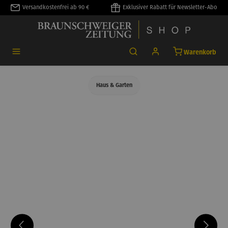
Versandkostenfrei ab 90 €
Exklusiver Rabatt für Newsletter-Abo
alt springen
Warenkorb
Haus & Garten
Bildergalerie überspringen