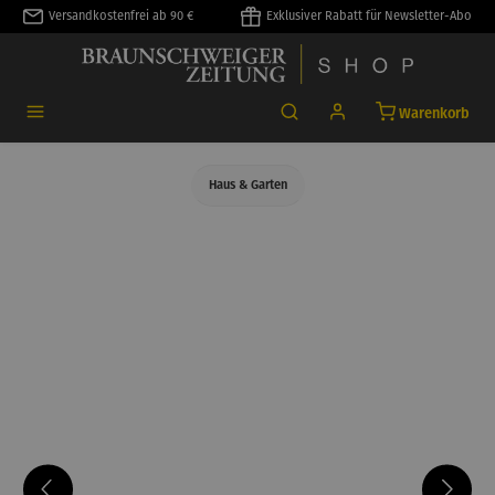
Versandkostenfrei ab 90 €
Exklusiver Rabatt für Newsletter-Abo
alt springen
Warenkorb
Haus & Garten
Bildergalerie überspringen