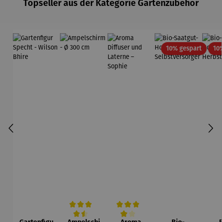
Topseller aus der Kategorie Gartenzubehör
Rabatt
10% gespart
10