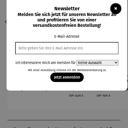
×
Newsletter
Melden Sie sich jetzt für unseren Newsletter an
und profitieren Sie von einer
versandkostenfreien Bestellung!
E-Mail-Adresse
Ich interessiere mich am meisten für
Mit einer Anmeldung stimme ich der
Werbevereinbarung
zu
Aroma
Becher
Burger-
Champagn
Esp
Durchschnittliche Bewertung von 4 von 5 Sternen
Durchschnittliche Bewertung von 4 vo
Jetzt anmelden!
Diffuser
4er Set –
und
erkühler
ass
und
Pablo
Schmelzgl
für
S
Regulärer Preis:
Regulärer Preis:
Verkaufspreis:
Verkaufspreis:
Re
Ab
79,00 €
78,00 €
29,95 €
59,00 €
29
Laterne –
Picasso –
ocke BBQ
Strandkör
Bri
Regulärer Preis:
Regulärer Preis:
Sophie
Animaux
& Wender
be
UVP
46,90 €
UVP
79,95 €
BBQ XXL
Set
Produktgalerie überspringen