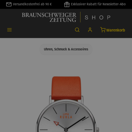
Versandkostenfrei ab 90 €
Exklusiver Rabatt für Newsletter-Abo
alt springen
Warenkorb
Uhren, Schmuck & Accessoires
Bildergalerie überspringen