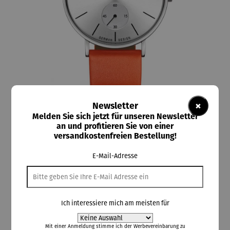
×
Newsletter
Melden Sie sich jetzt für unseren Newsletter
an und profitieren Sie von einer
Ruhla
versandkostenfreien Bestellung!
RUHLA-Damenuhr Style 30168-1
E-Mail-Adresse
Rabatt
20% gespart
Ich interessiere mich am meisten für
103,20 €
Mit einer Anmeldung stimme ich der
Werbevereinbarung
zu
UVP
129,00 €