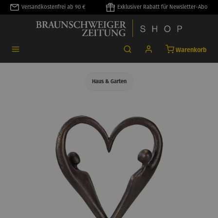
Versandkostenfrei ab 90 €
Exklusiver Rabatt für Newsletter-Abo
alt springen
Warenkorb
Haus & Garten
Bildergalerie überspringen