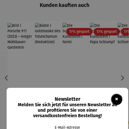
Kunden kauften auch
Rabatt
Rabatt
17% gespart
17% gespart
17
×
Newsletter
Melden Sie sich jetzt für unseren Newsletter an
und profitieren Sie von einer
versandkostenfreien Bestellung!
E-Mail-Adresse