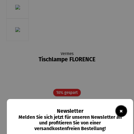
Vermes
Tischlampe FLORENCE
Rabatt
10% gespart
71,95 €
×
Newsletter
UVP
79,95 €
Melden Sie sich jetzt für unseren Newsletter an
und profitieren Sie von einer
Preise inkl. MwSt. zzgl. Versandkosten
versandkostenfreien Bestellung!