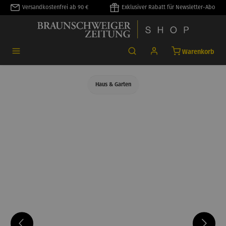
Versandkostenfrei ab 90 €
Exklusiver Rabatt für Newsletter-Abo
alt springen
Warenkorb
Haus & Garten
Bildergalerie überspringen