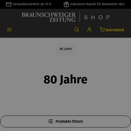
Versandkostenfrei ab 90 €
Exklusiver Rabatt für Newsletter-Abo
alt springen
Warenkorb
80 Jahre
80 Jahre
Produkte filtern