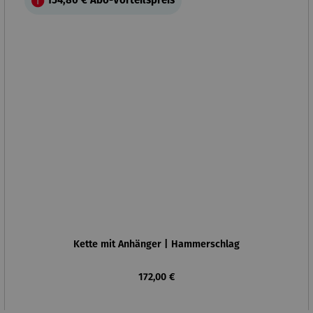
154,80 €
Abo-Vorteilspreis
Kette mit Anhänger | Hammerschlag
Regulärer Preis:
172,00 €