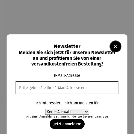
×
Newsletter
Melden Sie sich jetzt für unseren Newsletter
an und profitieren Sie von einer
versandkostenfreien Bestellung!
Metallobjekt Apfel
E-Mail-Adresse
Regulärer Preis:
279,00 €
Ich interessiere mich am meisten für
89,10 €
Abo-Vorteilspreis
Mit einer Anmeldung stimme ich der
Werbevereinbarung
zu
Jetzt anmelden!