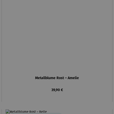
Metallblume Rost – Amelie
Regulärer Preis:
39,90 €