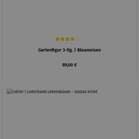
Durchschnittliche Bewertung von 4 von 5 Sternen
Gartenfigur 3-tlg. | Blaumeisen
Regulärer Preis:
89,00 €