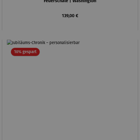
Feuerschale | Washington
Regulärer Preis:
139,00 €
Rabatt
10% gespart