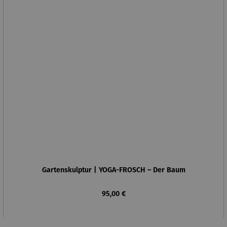
Gartenskulptur | YOGA-FROSCH – Der Baum
Regulärer Preis:
95,00 €