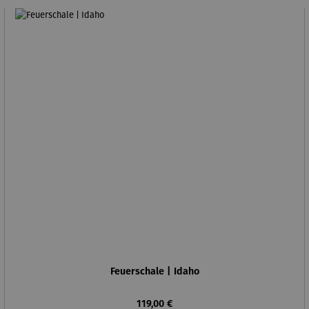
Feuerschale | Idaho
Regulärer Preis:
119,00 €