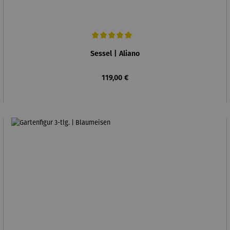
Durchschnittliche Bewertung von 5 von 5 Sternen
Sessel | Aliano
Regulärer Preis:
119,00 €