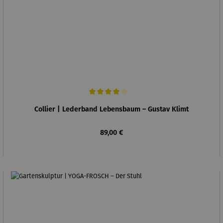
Durchschnittliche Bewertung von 4 von 5 Sternen
Collier | Lederband Lebensbaum – Gustav Klimt
Regulärer Preis:
89,00 €