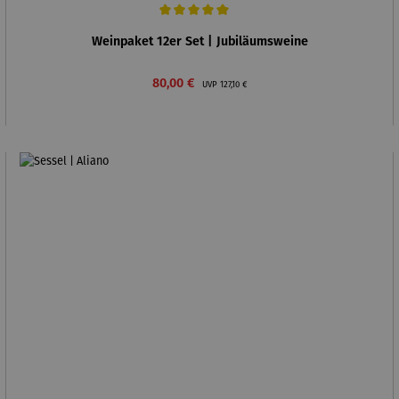
Durchschnittliche Bewertung von 5 von 5 Sternen
Weinpaket 12er Set | Jubiläumsweine
Verkaufspreis:
Regulärer Preis:
80,00 €
UVP
127,10 €