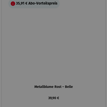
35,91 €
Abo-Vorteilspreis
Metallblume Rost – Belle
Regulärer Preis:
39,90 €