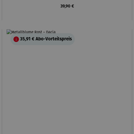
Regulärer Preis:
39,90 €
35,91 €
Abo-Vorteilspreis