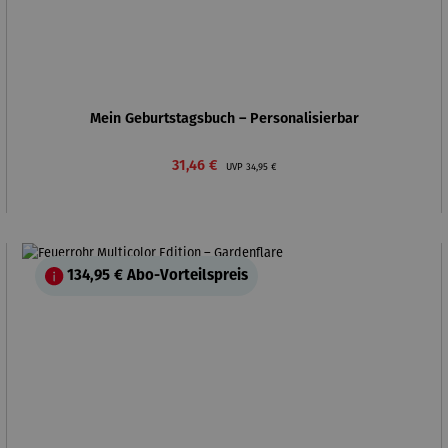
Mein Geburtstagsbuch – Personalisierbar
Verkaufspreis:
Regulärer Preis:
31,46 €
UVP
34,95 €
134,95 €
Abo-Vorteilspreis