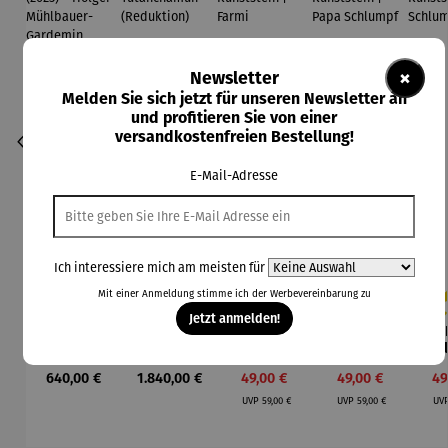
×
Newsletter
Melden Sie sich jetzt für unseren Newsletter an
und profitieren Sie von einer
versandkostenfreien Bestellung!
E-Mail-Adresse
Ich interessiere mich am meisten für
Mit einer Anmeldung stimme ich der
Werbevereinbarung
zu
Jetzt anmelden!
Bild |
Büste |
Die
Die
Durchschnittliche Bewertung von 5 von
Durchschnittliche Be
Durc
Porsche
Goldmask
Schlümpfe
Schlümpfe
Sch
911 (2023)
e des
aus
aus
Regulärer Preis:
Regulärer Preis:
Verkaufspreis:
Verkaufspreis:
Ve
640,00 €
1.840,00 €
49,00 €
49,00 €
49
– Holger
Tutancha
Kunststein
Kunststein
Kun
Regulärer Preis:
Regulärer Preis:
Mühlbauer
mun
| Farmi
| Papa
UVP
59,00 €
UVP
59,00 €
UV
-
(Reduktio
Schlumpf
Sch
Gardemin
n)