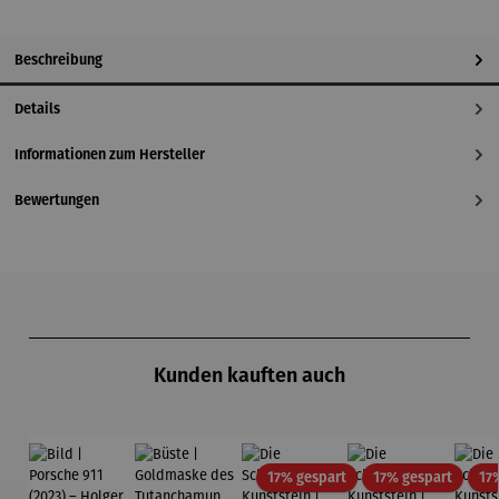
Beschreibung
Details
Informationen zum Hersteller
Bewertungen
Produktgalerie überspringen
Kunden kauften auch
Rabatt
Rabatt
17% gespart
17% gespart
17