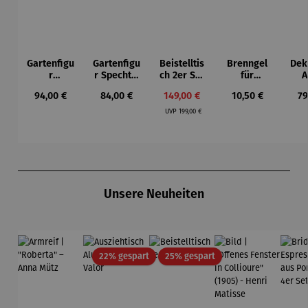
Gartenfigu
Gartenfigu
Beistelltis
Brenngel
Dek
r
r Specht -
ch 2er Set
für
A
Buntspech
Wilson
– Dalias
Gelfeuerst
Regulärer Preis:
Regulärer Preis:
Verkaufspreis:
Regulärer Preis:
Re
94,00 €
84,00 €
149,00 €
10,50 €
79
t Vogel -
Bhire
elle -
Regulärer Preis:
Wilson
FUOCO
UVP
199,00 €
Bhire
Produktgalerie überspringen
Unsere Neuheiten
Rabatt
Rabatt
22% gespart
25% gespart