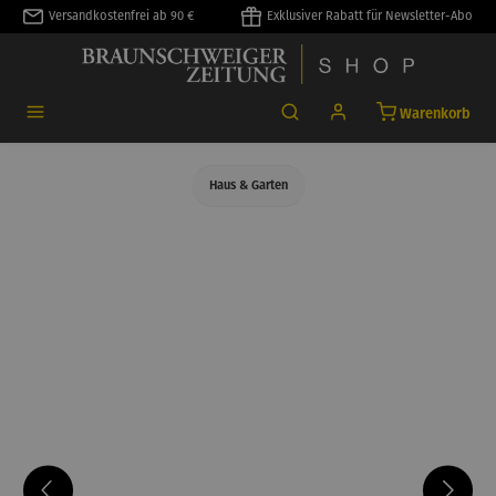
Versandkostenfrei ab 90 €
Exklusiver Rabatt für Newsletter-Abo
alt springen
Warenkorb
Haus & Garten
Bildergalerie überspringen