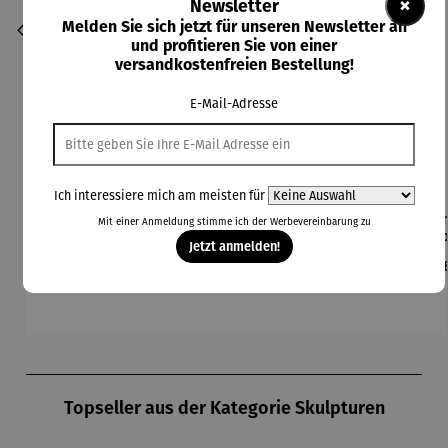
×
Newsletter
Melden Sie sich jetzt für unseren Newsletter an
und profitieren Sie von einer
versandkostenfreien Bestellung!
E-Mail-Adresse
Ich interessiere mich am meisten für
Bilder im
Collier |
Gartenfigu
Gartenfigu
Gem
Durchschnittliche Bewertung von 5 von 5 Sternen
Mit einer Anmeldung stimme ich der
Werbevereinbarung
zu
3er-Set |
Sonnensc
r
r Specht -
Co
Jetzt anmelden!
Wassily
heibe mit
Buntspech
Wilson
L
Regulärer Preis:
Regulärer Preis:
Regulärer Preis:
Regulärer Preis:
Reg
395,00 €
260,00 €
94,00 €
84,00 €
39
Kandinsky
Malachitp
t Vogel -
Bhire
ger
erlen –
Wilson
Mi
Petra
Bhire
F
Waszak
Produktgalerie überspringen
Topseller aus der Kategorie Skulpturen