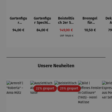
Gartenfigu
Gartenfigu
Beistelltis
Brenngel
Dek
r
r Specht -
ch 2er Set
für
A
Buntspech
Wilson
– Dalias
Gelfeuerst
Regulärer Preis:
Regulärer Preis:
Verkaufspreis:
Regulärer Preis:
Re
94,00 €
84,00 €
149,00 €
10,50 €
79
t Vogel -
Bhire
elle -
Regulärer Preis:
Wilson
FUOCO
UVP
199,00 €
Bhire
Produktgalerie überspringen
Unsere Neuheiten
Rabatt
Rabatt
22% gespart
25% gespart