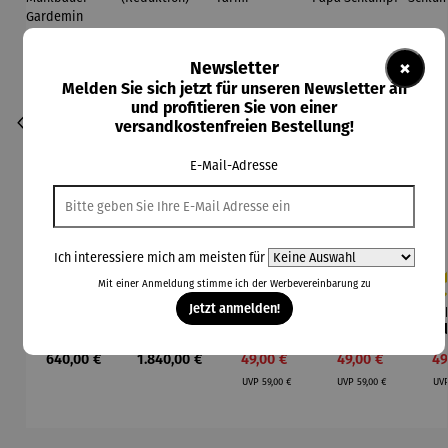
×
Newsletter
Melden Sie sich jetzt für unseren Newsletter an
und profitieren Sie von einer
versandkostenfreien Bestellung!
E-Mail-Adresse
Ich interessiere mich am meisten für
Mit einer Anmeldung stimme ich der
Werbevereinbarung
zu
Jetzt anmelden!
Bild |
Büste |
Die
Die
Durchschnittliche Bewertung von 5 von
Durchschnittliche Be
Durc
Porsche
Goldmask
Schlümpfe
Schlümpfe
Sch
911 (2023)
e des
aus
aus
Regulärer Preis:
Regulärer Preis:
Verkaufspreis:
Verkaufspreis:
Ve
640,00 €
1.840,00 €
49,00 €
49,00 €
49
– Holger
Tutancha
Kunststein
Kunststein
Kun
Regulärer Preis:
Regulärer Preis:
Mühlbauer
mun
| Farmi
| Papa
UVP
59,00 €
UVP
59,00 €
UV
-
(Reduktio
Schlumpf
Sch
Gardemin
n)