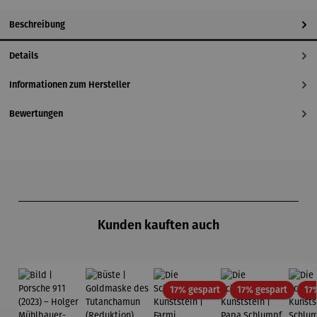
Beschreibung
Details
Informationen zum Hersteller
Bewertungen
Produktgalerie überspringen
Kunden kauften auch
Rabatt
Rabatt
17% gespart
17% gespart
17