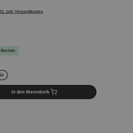
St. zzgl. Versandkosten
liche Bewertung von 5 von 5 Sternen
-2 Wochen
en
in
In den Warenkorb