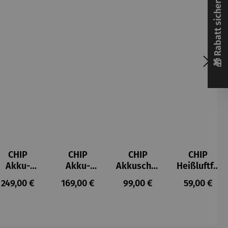
🎁 Rabatt sichern! 🎁
CHIP
CHIP
CHIP
CHIP
Akku-
Akku-
Akkuschra
Heißluftfri
Staubsau
Staubsau
uber
tteuse
s:
Regulärer Preis:
Regulärer Preis:
Regulärer Preis:
Regulärer P
249,00 €
169,00 €
99,00 €
59,00 €
ger
ger DS02
AutoClean