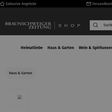
Exklusive Angebote
Versandkost
springen
Zur Hauptnavigation springen
Heimatliebe
Haus & Garten
Wein & Spirituose
Haus & Garten
Bildergalerie überspringen