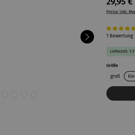
29,95 €
Preise inkl. Mw
Durchschnitt
1 Bewertung
Lieferzeit: 1
auswähl
Größe
groß
kle