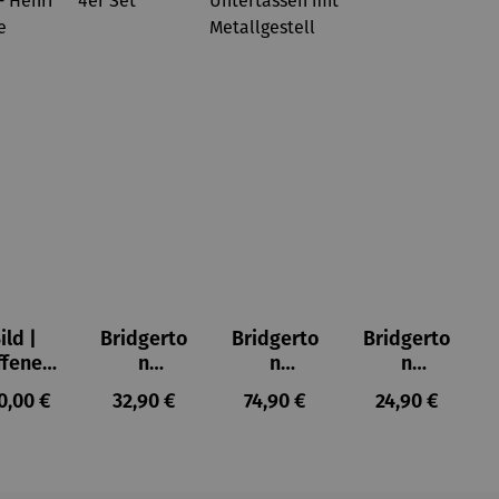
ild |
Bridgerto
Bridgerto
Bridgerto
ffenes
n
n
n
ster in
Espresso
Espressot
Zuckerdo
ulärer Preis:
Regulärer Preis:
Regulärer Preis:
Regulärer Prei
0,00 €
32,90 €
74,90 €
24,90 €
lioure"
becher
assen Set
se aus
905) -
aus
| 4 Tassen
Porzellan
enri
Porzellan
&
tisse
| 4er Set
Untertass