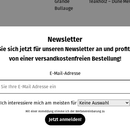
Newsletter
ie sich jetzt für unseren Newsletter an und profit
von einer versandkostenfreien Bestellung!
E-Mail-Adresse
chelde
Schutzhüll
Strandkor
Strandkor
e aus
e
b 2,5-
b 1-Sitzer
cryl
Strandkor
Sitzer |
Kompletts
Ich interessiere mich am meisten für
gulärer Preis:
Regulärer Preis:
Verkaufspreis:
Verkaufspreis:
,00 €
Ab
69,00 €
2.798,00 €
1.768,00 €
b | Aero
Teakholz –
et |
Mit einer Anmeldung stimme ich der
Werbevereinbarung
zu
Regulärer Preis:
Regulärer Preis:
Protect
Düne
Teakholz –
UVP
2.885,00 €
UVP
1.855,00 €
Jetzt anmelden!
Grande
Düne
Bullauge