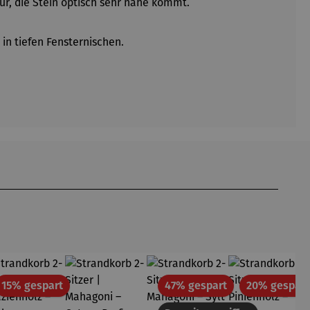
ur, die Stein optisch sehr nahe kommt.
in tiefen Fensternischen.
tt
Rabatt
Rabatt
15% gespart
47% gespart
20% gespart