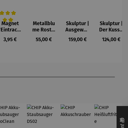
Magnet
Metallblu
Skulptur |
Skulptur |
urchschnittliche Bewertung von 5 von 5 Sternen
"Eintracht
me Rost –
Ausgewog
Der Kuss –
-Stadion"
Tilo
enheit –
Gerard
Regulärer Preis:
Regulärer Preis:
Regulärer Preis:
Regulärer P
3,95 €
55,00 €
159,00 €
124,00 €
Gerard