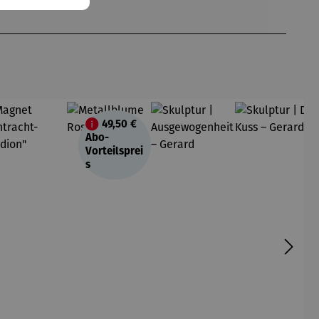
49,50 €
att
Abo-
Vorteilsprei
s