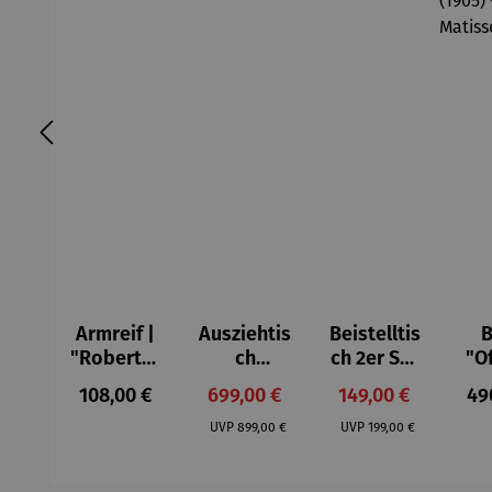
Armreif |
Ausziehtis
Beistelltis
B
"Roberta"
ch
ch 2er Set
"O
– Anna
Aluminium
– Dalias
Fen
Regulärer Preis:
Verkaufspreis:
Verkaufspreis:
Reg
108,00 €
699,00 €
149,00 €
49
Mütz
– Valor
Col
Regulärer Preis:
Regulärer Preis:
(1
UVP
899,00 €
UVP
199,00 €
H
Ma