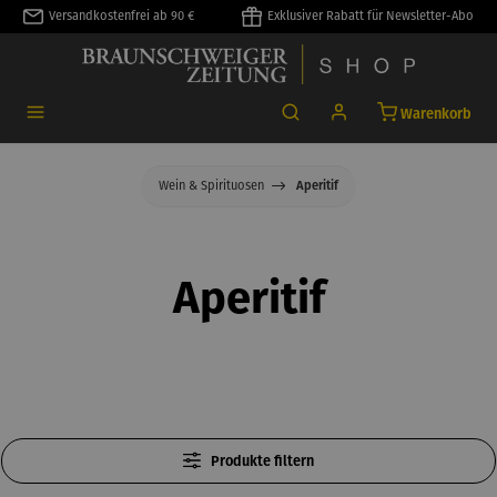
Versandkostenfrei ab 90 €
Exklusiver Rabatt für Newsletter-Abo
alt springen
Warenkorb
Wein & Spirituosen
Aperitif
Aperitif
Produkte filtern