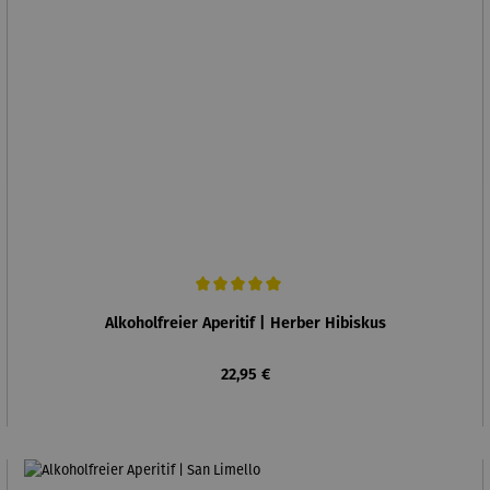
Durchschnittliche Bewertung von 5 von 5 Sternen
Alkoholfreier Aperitif | Herber Hibiskus
Regulärer Preis:
22,95 €