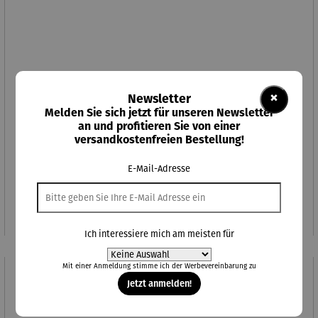
×
Newsletter
Melden Sie sich jetzt für unseren Newsletter
an und profitieren Sie von einer
versandkostenfreien Bestellung!
Durchschnittliche Bewertung von 5 von 5 Sternen
Alkoholfreier Aperitif | Herber Hibiskus
E-Mail-Adresse
Regulärer Preis:
27,95 €
Ich interessiere mich am meisten für
Mit einer Anmeldung stimme ich der
Werbevereinbarung
zu
Jetzt anmelden!