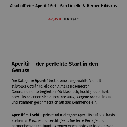
Alkoholfreier Aperitif Set | San Limello & Herber Hibiskus
Verkaufspreis:
Regulärer Preis:
42,95 €
UVP
45,95 €
Aperitif – der perfekte Start in den
Genuss
Die Kategorie
bietet eine ausgewählte Vielfalt
Aperitif
stilvoller Getränke, die den Auftakt besonderer
Genussmomente begleiten. Ob klassisch, fruchtig oder herb –
Aperitifs zeichnen sich durch ihre ausgewogene Aromatik aus
und stimmen geschmacklich auf das Kommende ein.
: Aperitifs auf Sektbasis
Aperitif mit Sekt – prickelnd & elegant
stehen für Frische und Leichtigkeit. Die feine Perlage und
harmonisch abgestimmte Aromen machen sie zur idealen Wahl