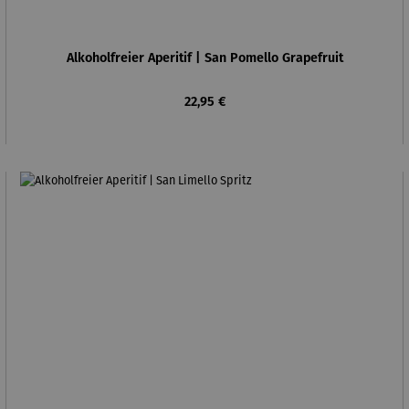
Alkoholfreier Aperitif | San Pomello Grapefruit
Regulärer Preis:
22,95 €