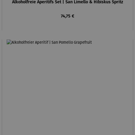
Alkoholfreie Aperitifs Set | San Limello & Hibiskus Spritz
Regulärer Preis:
74,75 €