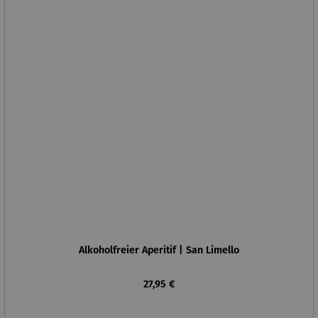
Alkoholfreier Aperitif | San Limello
Regulärer Preis:
27,95 €