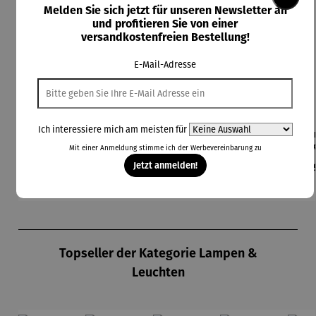
Melden Sie sich jetzt für unseren Newsletter an
und profitieren Sie von einer
versandkostenfreien Bestellung!
E-Mail-Adresse
Ich interessiere mich am meisten für
Beleuchte
Bodenleuc
Brick BBQ
Champagn
Cha
te Schale
hte
Set - 3tlg
erkühler
er
Mit einer Anmeldung stimme ich der
Werbevereinbarung
zu
– ARENA
Hocker
Cocoon
MO
Jetzt anmelden!
Regulärer Preis:
Regulärer Preis:
Regulärer Preis:
Regulärer Preis:
Reg
109,00 €
349,00 €
79,00 €
189,00 €
24
mit Solar
– Lumen
Produktgalerie überspringen
Topseller der Kategorie Lampen &
Leuchten