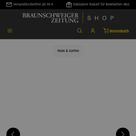
Versandkostenfrei ab 90 €
Exklusiver Rabatt für Newsletter-Abo
alt springen
Warenkorb
Haus & Garten
Bildergalerie überspringen