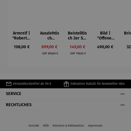
Armreif |
Ausziehtis
Beistelltis
Bild |
Bri
"Roberta"
ch
ch 2er Set
"Offenes
– Anna
Aluminium
– Dalias
Fenster in
Esp
Regulärer Preis:
Verkaufspreis:
Verkaufspreis:
Regulärer Preis:
Re
108,00 €
699,00 €
149,00 €
490,00 €
32
Mütz
– Valor
Collioure"
ech
Regulärer Preis:
Regulärer Preis:
(1905) -
Por
UVP
899,00 €
UVP
199,00 €
Henri
| 4
Matisse
Versandkostenfrei ab 90 €
Exklusiver Rabatt für Newsletter-Abo
SERVICE
RECHTLICHES
Kontakt
Hilfe
Retouren & Reklamation
Impressum