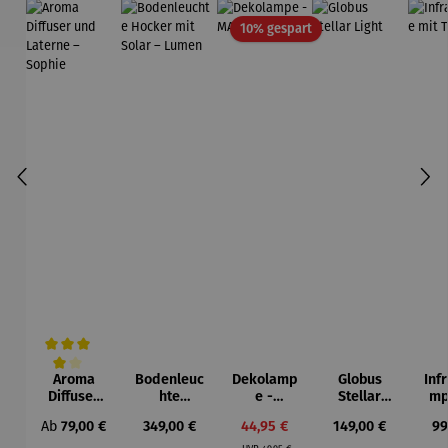
Rabatt
10% gespart
Aroma
Bodenleuc
Dekolamp
Globus
Inf
Durchschnittliche Bewertung von 4 von 5 Sternen
Diffuser
hte
e -
Stellar
mp
und
Hocker
MARRAKE
Light
T
Regulärer Preis:
Regulärer Preis:
Verkaufspreis:
Regulärer Preis:
Re
Ab
79,00 €
349,00 €
44,95 €
149,00 €
99
Laterne –
mit Solar
CH
Regulärer Preis:
Sophie
– Lumen