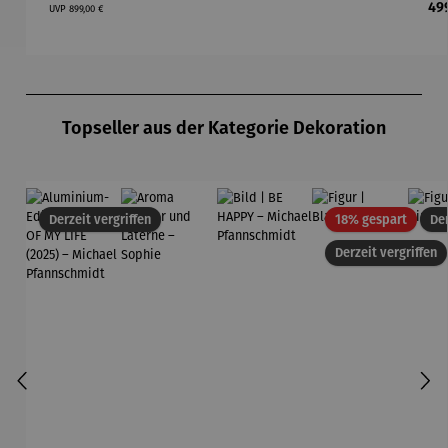
Regulärer Preis:
Ges
49
UVP
899,00 €
Ca
Produktgalerie überspringen
Topseller aus der Kategorie Dekoration
Rabatt
Derzeit vergriffen
18% gespart
Der
Derzeit vergriffen