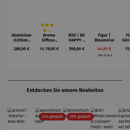
Aluminium
Aroma
Bild | BE
Figur |
Fi
Durchschnittliche Bewertung von 4 von 5 Sternen
-Edition |
Diffuser
HAPPY –
Blaumeise
Gim
LOVE OF
und
Michael
Regulärer Preis:
Regulärer Preis:
Regulärer Preis:
Verkaufspreis:
Re
288,00 €
Ab
79,00 €
298,00 €
44,95 €
75
MY LIFE
Laterne –
Pfannsch
Regulärer Preis:
(2025) –
Sophie
midt
UVP
55,00 €
Michael
Pfannsch
midt
Produktgalerie überspringen
Entdecken Sie unsere Neuheiten
Rabatt
Rabatt
22% gespart
25% gespart