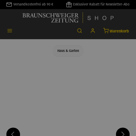
Versandkostenfrei ab 90 €
Exklusiver Rabatt für Newsletter-Abo
alt springen
Warenkorb
Haus & Garten
Bildergalerie überspringen