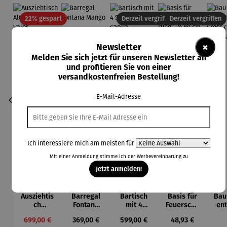
Rabatt
22% gespart
Derzeit vergriffen
Derzeit vergriffen
×
Newsletter
Melden Sie sich jetzt für unseren Newsletter an
und profitieren Sie von einer
versandkostenfreien Bestellung!
E-Mail-Adresse
Ich interessiere mich am meisten für
Mit einer Anmeldung stimme ich der
Werbevereinbarung
zu
Jetzt anmelden!
Ausziehtis
Barregal
Bartisch
Basis für
Bau
ch
Fontana
mit 4
Feuerscha
ent
Aluminium
Mango
Stühlen –
len rund -
A
Verkaufspreis:
Regulärer Preis:
Regulärer Preis:
Regulärer Preis:
699,00 €
369,00 €
599,00 €
48,93 €
– Valor
Capua
Ø 80 cm
C