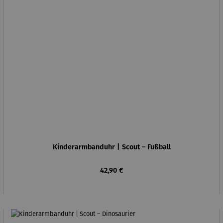
Kinderarmbanduhr | Scout – Fußball
Regulärer Preis:
42,90 €