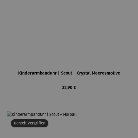
Kinderarmbanduhr | Scout – Crystal Meeresmotive
Regulärer Preis:
32,90 €
Derzeit vergriffen