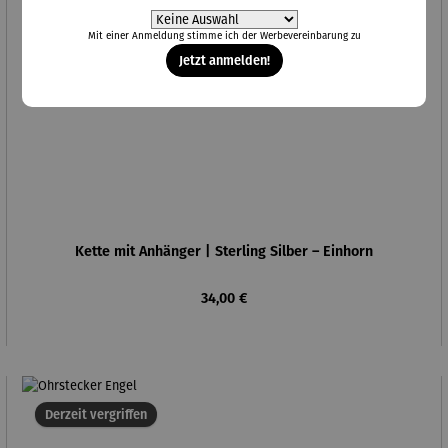
Mit einer Anmeldung stimme ich der
Werbevereinbarung
zu
Jetzt anmelden!
Kette mit Anhänger | Sterling Silber – Einhorn
Regulärer Preis:
34,00 €
Derzeit vergriffen