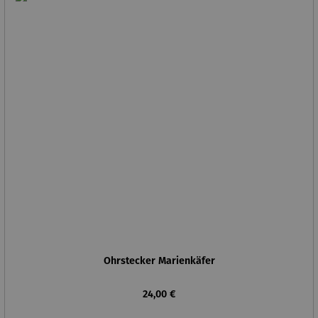
Ohrstecker Marienkäfer
Regulärer Preis:
24,00 €