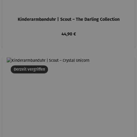
Kinderarmbanduhr | Scout – The Darling Collection
Regulärer Preis:
44,90 €
Derzeit vergriffen