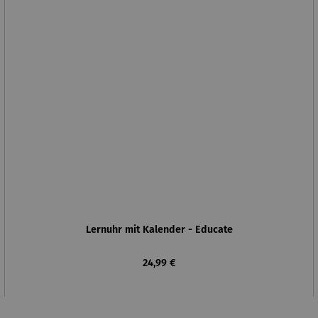
Lernuhr mit Kalender - Educate
Regulärer Preis:
24,99 €