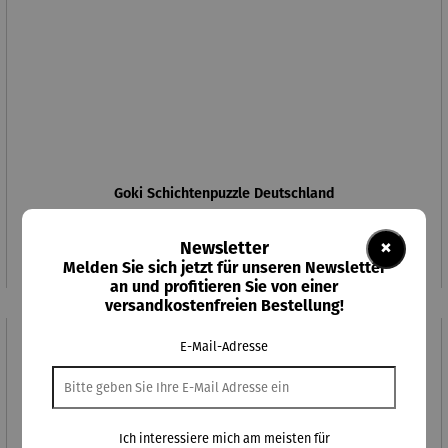
Goki Schichtenpuzzle Deutschland
Regulärer Preis:
24,50 €
×
Newsletter
Melden Sie sich jetzt für unseren Newsletter
an und profitieren Sie von einer
versandkostenfreien Bestellung!
E-Mail-Adresse
Derzeit vergriffen
Ich interessiere mich am meisten für