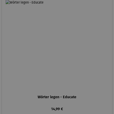
Wörter legen - Educate
Regulärer Preis:
14,99 €