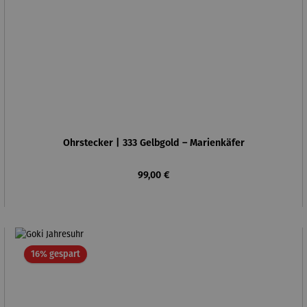
Ohrstecker | 333 Gelbgold – Marienkäfer
Regulärer Preis:
99,00 €
Rabatt
16% gespart