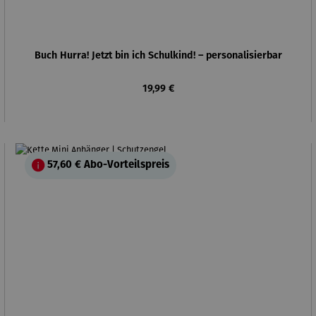
Buch Hurra! Jetzt bin ich Schulkind! – personalisierbar
Regulärer Preis:
19,99 €
57,60 €
Abo-Vorteilspreis