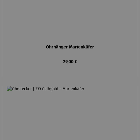
Ohrhänger Marienkäfer
Regulärer Preis:
29,00 €