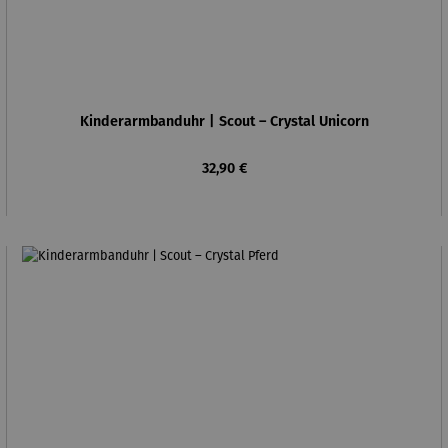
Kinderarmbanduhr | Scout – Crystal Unicorn
Regulärer Preis:
32,90 €