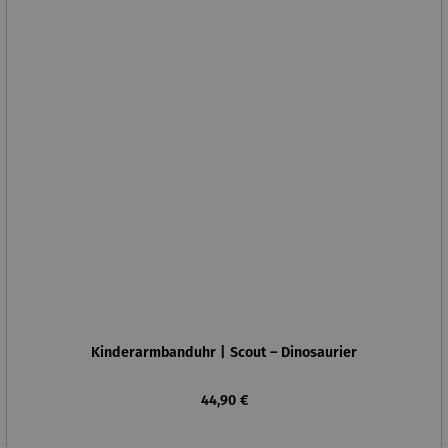
Kinderarmbanduhr | Scout – Dinosaurier
Regulärer Preis:
44,90 €