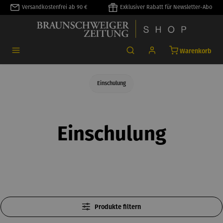
Versandkostenfrei ab 90 €
Exklusiver Rabatt für Newsletter-Abo
alt springen
Warenkorb
Einschulung
Einschulung
Produkte filtern