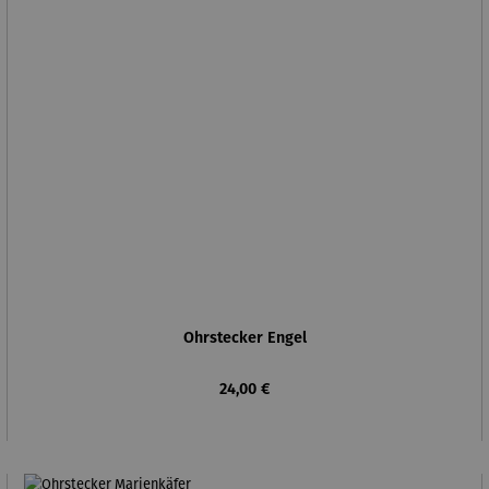
Ohrstecker Engel
Regulärer Preis:
24,00 €