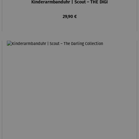
Kinderarmbanduhr | Scout – THE DIGI
Regulärer Preis:
29,90 €