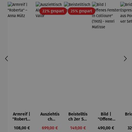
Rabatt
Rabatt
22% gespart
25% gespart
Armreif |
Ausziehtis
Beistelltis
Bild |
Bri
"Roberta"
ch
ch 2er Set
"Offenes
– Anna
Aluminium
– Dalias
Fenster in
Esp
Regulärer Preis:
Verkaufspreis:
Verkaufspreis:
Regulärer Preis:
Re
108,00 €
699,00 €
149,00 €
490,00 €
32
Mütz
– Valor
Collioure"
ech