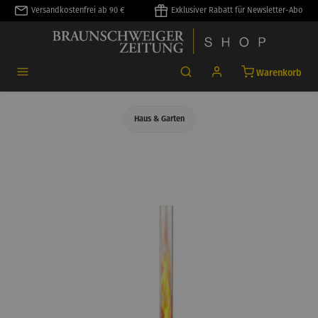
Versandkostenfrei ab 90 €
Exklusiver Rabatt für Newsletter-Abo
alt springen
Warenkorb
Haus & Garten
Bildergalerie überspringen