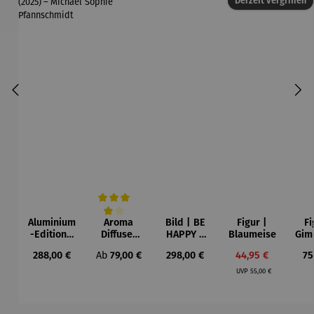
Derzeit vergriffen
Aluminium
Aroma
Bild | BE
Figur |
Fi
Durchschnittliche Bewertung von 4 von 5 Sternen
-Edition |
Diffuser
HAPPY –
Blaumeise
Gim
LOVE OF
und
Michael
Regulärer Preis:
Regulärer Preis:
Regulärer Preis:
Verkaufspreis:
Re
288,00 €
Ab
79,00 €
298,00 €
44,95 €
75
MY LIFE
Laterne –
Pfannsch
Regulärer Preis:
(2025) –
Sophie
midt
UVP
55,00 €
Michael
Pfannsch
midt