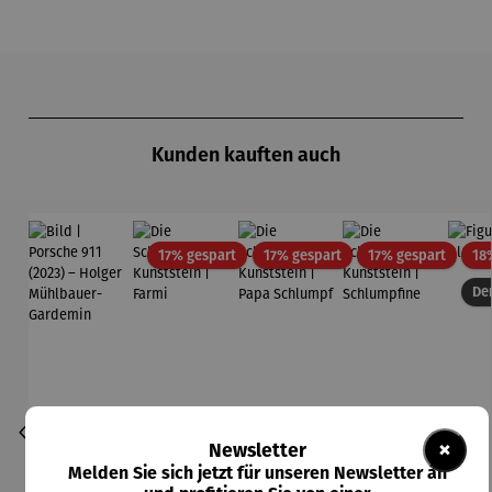
Produktgalerie überspringen
Kunden kauften auch
Rabatt
Rabatt
Rabatt
17% gespart
17% gespart
17% gespart
18
Der
×
Newsletter
Melden Sie sich jetzt für unseren Newsletter an