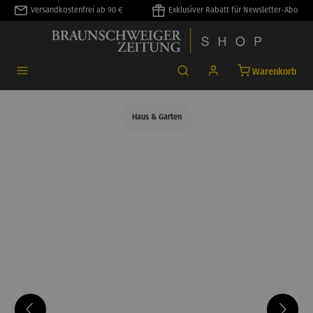
Versandkostenfrei ab 90 €
Exklusiver Rabatt für Newsletter-Abo
alt springen
Warenkorb
Haus & Garten
Bildergalerie überspringen