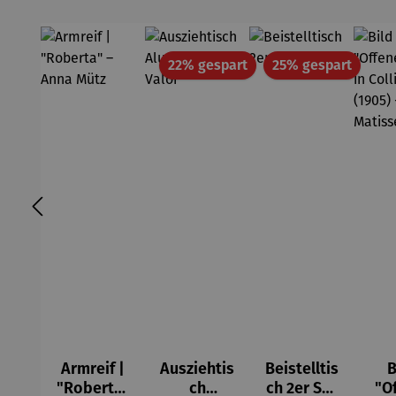
Rabatt
Rabatt
22% gespart
25% gespart
Armreif |
Ausziehtis
Beistelltis
B
"Roberta"
ch
ch 2er Set
"O