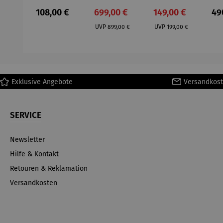
– Anna
Aluminium
– Dalias
Fen
Regulärer Preis:
Verkaufspreis:
Verkaufspreis:
Reg
108,00 €
699,00 €
149,00 €
49
Mütz
– Valor
Col
Regulärer Preis:
Regulärer Preis:
(1
UVP
899,00 €
UVP
199,00 €
H
Ma
Exklusive Angebote
Versandkost
SERVICE
Newsletter
Hilfe & Kontakt
Retouren & Reklamation
Versandkosten