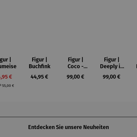
igur |
Figur |
Figur |
Figur |
umeise
Buchfink
Coco -
Deeply in
Romero
Love 1 -
rkaufspreis:
Regulärer Preis:
Regulärer Preis:
Regulärer Prei
,95 €
44,95 €
99,00 €
99,00 €
Britto
Romero
Regulärer Preis:
Britto
P
55,00 €
Entdecken Sie unsere Neuheiten