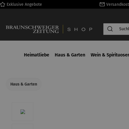
Exklusive Angebote
Versandkost
springen
Zur Hauptnavigation springen
Heimatliebe
Haus & Garten
Wein & Spirituose
Haus & Garten
Bildergalerie überspringen