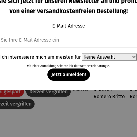
ie sich jetzt für unseren Newsletter an und profit
für
Set –
ter
rkaufspreis:
Regulärer Preis:
Regulärer Preis:
Verkaufspreis:
,00 €
29,90 €
29,00 €
13,95 €
von einer versandkostenfreien Bestellung!
UVP
andkör
Bridgerto
Regulärer Preis:
Regulärer Preis:
be
n
VP
79,95 €
17,95 €
E-Mail-Adresse
Ich interessiere mich am meisten für
Topseller der Kategorie Wohnwelt
Mit einer Anmeldung stimme ich der
Werbevereinbarung
zu
Jetzt anmelden!
Rabatt
% gespart
Derzeit vergriffen
zeit vergriffen