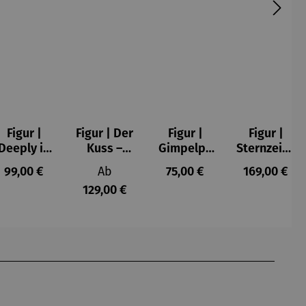
Figur |
Figur | Der
Figur |
Figur |
Deeply in
Kuss –
Gimpelpa
Sternzeich
Love 2 -
Gustav
ar
en -
s:
Regulärer Preis:
Regulärer Preis:
Regulärer Preis:
Regulärer P
99,00 €
Ab
75,00 €
169,00 €
Romero
Klimt
männlich
129,00 €
Britto