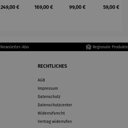
Staubsau
Staubsau
uber
tteuse
s:
Regulärer Preis:
Regulärer Preis:
Regulärer Preis:
Regulärer P
249,00 €
169,00 €
99,00 €
59,00 €
ger
ger DS02
AutoClean
r Newsletter-Abo
Regionale Produkte
RECHTLICHES
AGB
Impressum
Datenschutz
Datenschutzcenter
Widerrufsrecht
Vertrag widerrufen