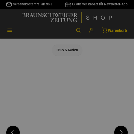
Versandkostenfrei ab 90 €
Exklusiver Rabatt für Newsletter-Abo
alt springen
Warenkorb
Haus & Garten
Bildergalerie überspringen