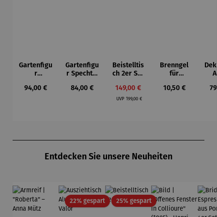
Gartenfigu
Gartenfigu
Beistelltis
Brenngel
Dek
r
r Specht -
ch 2er Set
für
A
Buntspech
Wilson
– Dalias
Gelfeuerst
Regulärer Preis:
Regulärer Preis:
Verkaufspreis:
Regulärer Preis:
Re
94,00 €
84,00 €
149,00 €
10,50 €
79
t Vogel -
Bhire
elle -
Regulärer Preis:
Wilson
FUOCO
UVP
199,00 €
Bhire
Produktgalerie überspringen
Entdecken Sie unsere Neuheiten
Rabatt
Rabatt
22% gespart
25% gespart