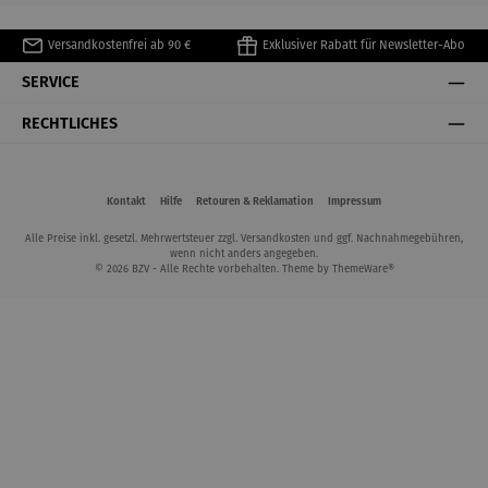
Versandkostenfrei ab 90 €
Exklusiver Rabatt für Newsletter-Abo
SERVICE
RECHTLICHES
Kontakt
Hilfe
Retouren & Reklamation
Impressum
Alle Preise inkl. gesetzl. Mehrwertsteuer zzgl.
Versandkosten
und ggf. Nachnahmegebühren,
wenn nicht anders angegeben.
© 2026 BZV - Alle Rechte vorbehalten. Theme by
ThemeWare®