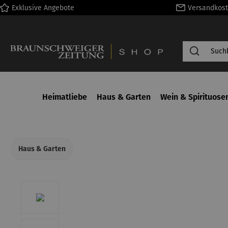
Exklusive Angebote
Versandkost
springen
Zur Hauptnavigation springen
Heimatliebe
Haus & Garten
Wein & Spirituose
Haus & Garten
Bildergalerie überspringen