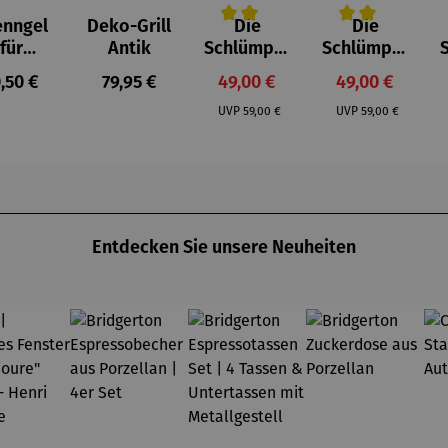
enngel
Deko-Grill
Die
Die
Durchschnittliche Bewertung von 
Durchschnittlich
D
für
Antik
Schlümpfe
Schlümpfe
feuerst
aus
aus
gulärer Preis:
Regulärer Preis:
Verkaufspreis:
Verkaufspreis
,50 €
79,95 €
49,00 €
49,00 €
lle -
Kunststei
Kunststei
Regulärer Preis:
Regulärer Preis:
UOCO
n | Farmi
n | Papa
UVP
59,00 €
UVP
59,00 €
Schlumpf
Entdecken Sie unsere Neuheiten