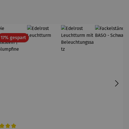
att
Rabatt
17% gespart