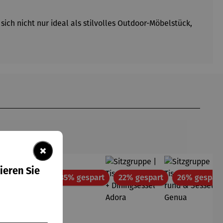
ich nicht nur ideal als stilvolles Outdoor-Möbelstück,
×
ieren Sie
tt
Rabatt
Rabatt
Rabatt
35% gespart
35% gespart
22% gespart
26% gespart