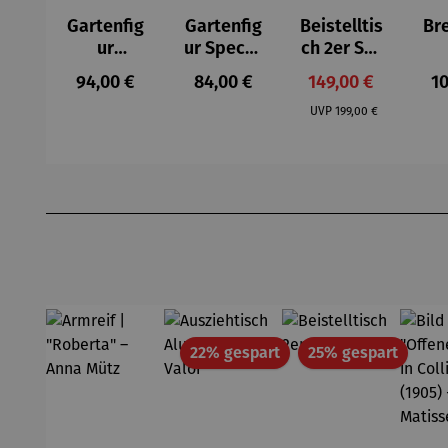
Gartenfig
Gartenfig
Beistelltis
Br
ur
ur Specht
ch 2er Set
Buntspec
- Wilson
– Dalias
Gel
Regulärer Preis:
Regulärer Preis:
Verkaufspreis:
Re
94,00 €
84,00 €
149,00 €
10
ht Vogel -
Bhire
e
Regulärer Preis:
Wilson
F
UVP
199,00 €
Bhire
Produktgalerie überspringen
Rabatt
Rabatt
22% gespart
25% gespart