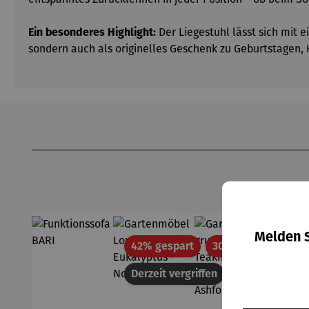
Ein besonderes Highlight:
Der Liegestuhl lässt sich mit 
sondern auch als originelles Geschenk zu Geburtstagen,
Produktgalerie überspringen
Melden S
Rabatt
Rabatt
42% gespart
30% gespart
Derzeit vergriffen