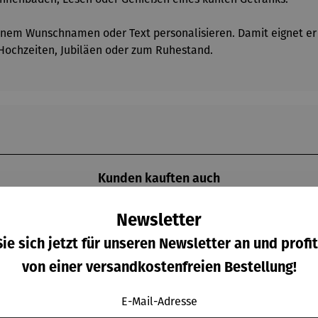
einem Wunschnamen oder Text personalisieren. Damit eignet er s
 Hochzeiten, Jubiläen oder zum Ruhestand.
Kunden kauften auch
Newsletter
ie sich jetzt für unseren Newsletter an und profit
Raba
Derzeit vergriffen
7% gespart
von einer versandkostenfreien Bestellung!
E-Mail-Adresse