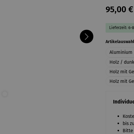
95,00 €
Lieferzeit: 6-
Artikelauswah
Aluminium 
Holz / dun
Holz mit G
Holz mit Ge
Individue
Koste
bis z
Bitte