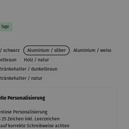
8 Tage
auswählen
l
/ schwarz
Aluminium / silber
Aluminium / weiss
kelbraun
Holz / natur
etränkehalter / dunkelbraun
tränkehalter / natur
lle Personalisierung
nlose Personalisierung
u 25 Zeichen inkl. Leerzeichen
 auf korrekte Schreibweise achten