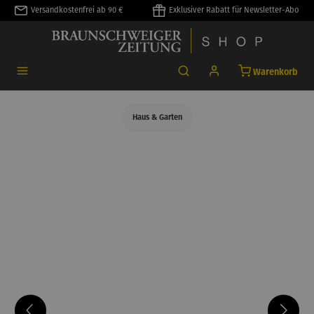
Versandkostenfrei ab 90 €
Exklusiver Rabatt für Newsletter-Abo
alt springen
Warenkorb
Haus & Garten
Bildergalerie überspringen