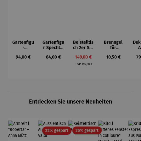
Gartenfigu
Gartenfigu
Beistelltis
Brenngel
Dek
r
r Specht -
ch 2er Set
für
A
Buntspech
Wilson
– Dalias
Gelfeuerst
Regulärer Preis:
Regulärer Preis:
Verkaufspreis:
Regulärer Preis:
Re
94,00 €
84,00 €
149,00 €
10,50 €
79
t Vogel -
Bhire
elle -
Regulärer Preis:
Wilson
FUOCO
UVP
199,00 €
Bhire
Produktgalerie überspringen
Entdecken Sie unsere Neuheiten
Rabatt
Rabatt
22% gespart
25% gespart