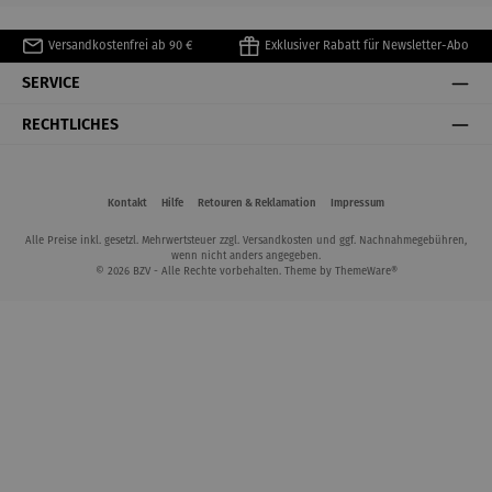
Versandkostenfrei ab 90 €
Exklusiver Rabatt für Newsletter-Abo
SERVICE
RECHTLICHES
Kontakt
Hilfe
Retouren & Reklamation
Impressum
Alle Preise inkl. gesetzl. Mehrwertsteuer zzgl.
Versandkosten
und ggf. Nachnahmegebühren,
wenn nicht anders angegeben.
© 2026 BZV - Alle Rechte vorbehalten. Theme by
ThemeWare®