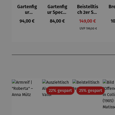
Gartenfig
Gartenfig
Beistelltis
Br
ur
ur Specht
ch 2er Set
Buntspec
- Wilson
– Dalias
Gel
Regulärer Preis:
Regulärer Preis:
Verkaufspreis:
Re
94,00 €
84,00 €
149,00 €
10
ht Vogel -
Bhire
e
Regulärer Preis:
Wilson
F
UVP
199,00 €
Bhire
Produktgalerie überspringen
Rabatt
Rabatt
22% gespart
25% gespart