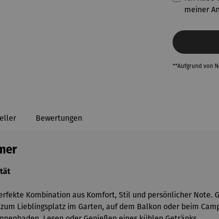
meiner A
**Aufgrund von 
eller
Bewertungen
mmer
tät
erfekte Kombination aus Komfort, Stil und persönlicher Note. 
l zum Lieblingsplatz im Garten, auf dem Balkon oder beim Camp
onnenbaden, Lesen oder Genießen eines kühlen Getränks.