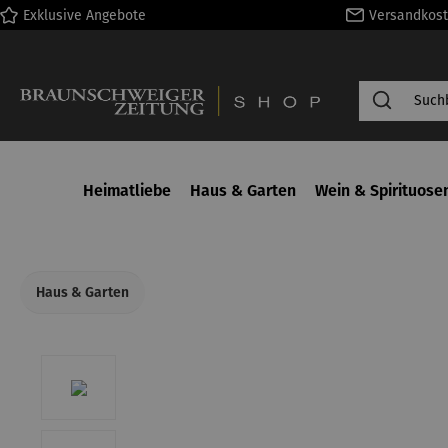
Exklusive Angebote
Versandkost
springen
Zur Hauptnavigation springen
Heimatliebe
Haus & Garten
Wein & Spirituose
Haus & Garten
Bildergalerie überspringen