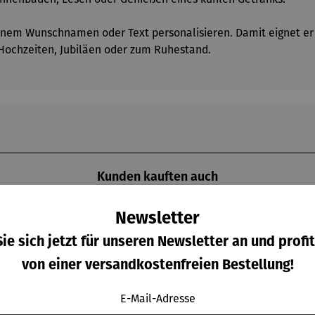
einem Wunschnamen oder Text personalisieren. Damit eignet er s
 Hochzeiten, Jubiläen oder zum Ruhestand.
Kunden kauften auch
Newsletter
ie sich jetzt für unseren Newsletter an und profit
Raba
Derzeit vergriffen
7% gespart
von einer versandkostenfreien Bestellung!
E-Mail-Adresse