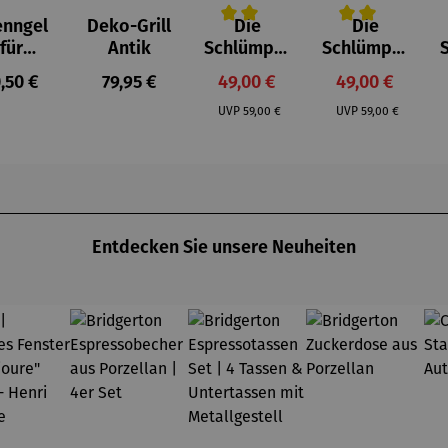
enngel
Deko-Grill
Die
Die
Durchschnittliche Bewertung von 
Durchschnittlich
D
für
Antik
Schlümpfe
Schlümpfe
feuerst
aus
aus
gulärer Preis:
Regulärer Preis:
Verkaufspreis:
Verkaufspreis
,50 €
79,95 €
49,00 €
49,00 €
lle -
Kunststei
Kunststei
Regulärer Preis:
Regulärer Preis:
UOCO
n | Farmi
n | Papa
UVP
59,00 €
UVP
59,00 €
Schlumpf
Entdecken Sie unsere Neuheiten