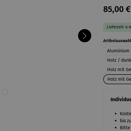
85,00 €
Lieferzeit: 6-
Artikelauswah
Aluminium 
Holz / dun
Holz mit G
Holz mit Ge
Individue
Koste
bis z
Bitte