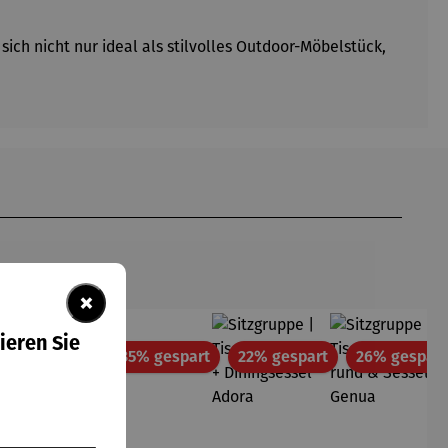
ich nicht nur ideal als stilvolles Outdoor-Möbelstück,
×
ieren Sie
tt
Rabatt
Rabatt
Rabatt
35% gespart
35% gespart
22% gespart
26% gespart