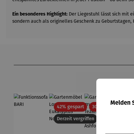
Ein besonderes Highlight:
Der Liegestuhl lässt sich mit 
sondern auch als originelles Geschenk zu Geburtstagen,
Produktgalerie überspringen
Melden S
Rabatt
Rabatt
42% gespart
30% gespart
Derzeit vergriffen