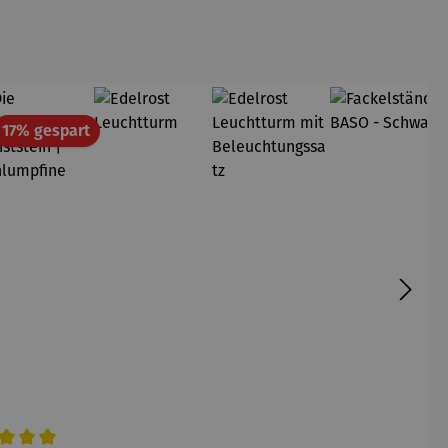
att
Rabatt
17% gespart