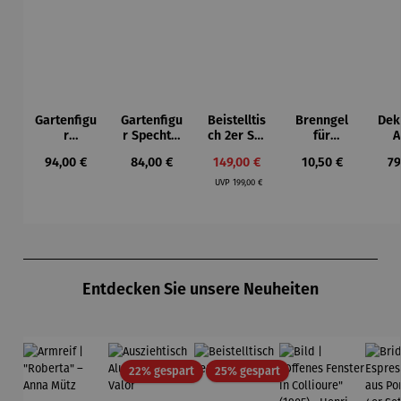
Gartenfigu
Gartenfigu
Beistelltis
Brenngel
Dek
r
r Specht -
ch 2er Set
für
A
Buntspech
Wilson
– Dalias
Gelfeuerst
Regulärer Preis:
Regulärer Preis:
Verkaufspreis:
Regulärer Preis:
Re
94,00 €
84,00 €
149,00 €
10,50 €
79
t Vogel -
Bhire
elle -
Regulärer Preis:
Wilson
FUOCO
UVP
199,00 €
Bhire
Produktgalerie überspringen
Entdecken Sie unsere Neuheiten
Rabatt
Rabatt
22% gespart
25% gespart