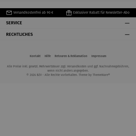
Versandkostenfrei ab 90 €
Exklusiver Rabatt für Newsletter-Abo
SERVICE
RECHTLICHES
Kontakt
Hilfe
Retouren & Reklamation
Impressum
Alle Preise inkl. gesetzl. Mehrwertsteuer zzgl.
Versandkosten
und ggf. Nachnahmegebühren,
wenn nicht anders angegeben.
© 2026 BZV - Alle Rechte vorbehalten. Theme by
ThemeWare®