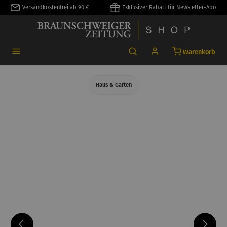
Versandkostenfrei ab 90 €
Exklusiver Rabatt für Newsletter-Abo
alt springen
Warenkorb
Haus & Garten
Bildergalerie überspringen