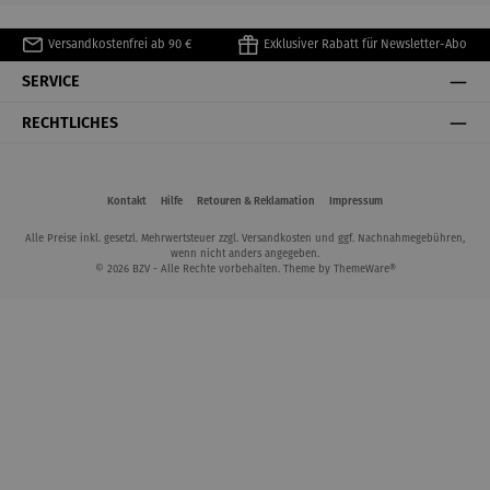
Versandkostenfrei ab 90 €
Exklusiver Rabatt für Newsletter-Abo
SERVICE
RECHTLICHES
Kontakt
Hilfe
Retouren & Reklamation
Impressum
Alle Preise inkl. gesetzl. Mehrwertsteuer zzgl.
Versandkosten
und ggf. Nachnahmegebühren,
wenn nicht anders angegeben.
© 2026 BZV - Alle Rechte vorbehalten. Theme by
ThemeWare®