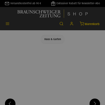
Versandkostenfrei ab 90 €
Exklusiver Rabatt für Newsletter-Abo
alt springen
Warenkorb
Haus & Garten
Bildergalerie überspringen