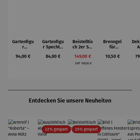
Gartenfigu
Gartenfigu
Beistelltis
Brenngel
Dek
r
r Specht -
ch 2er Set
für
A
Buntspech
Wilson
– Dalias
Gelfeuerst
Regulärer Preis:
Regulärer Preis:
Verkaufspreis:
Regulärer Preis:
Re
94,00 €
84,00 €
149,00 €
10,50 €
79
t Vogel -
Bhire
elle -
Regulärer Preis:
Wilson
FUOCO
UVP
199,00 €
Bhire
Produktgalerie überspringen
Entdecken Sie unsere Neuheiten
Rabatt
Rabatt
22% gespart
25% gespart