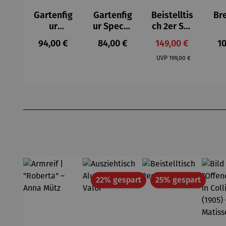
Gartenfig
Gartenfig
Beistelltis
Br
ur
ur Specht
ch 2er Set
Buntspec
- Wilson
– Dalias
Gel
Regulärer Preis:
Regulärer Preis:
Verkaufspreis:
Re
94,00 €
84,00 €
149,00 €
10
ht Vogel -
Bhire
e
Regulärer Preis:
Wilson
F
UVP
199,00 €
Bhire
Produktgalerie überspringen
Rabatt
Rabatt
22% gespart
25% gespart