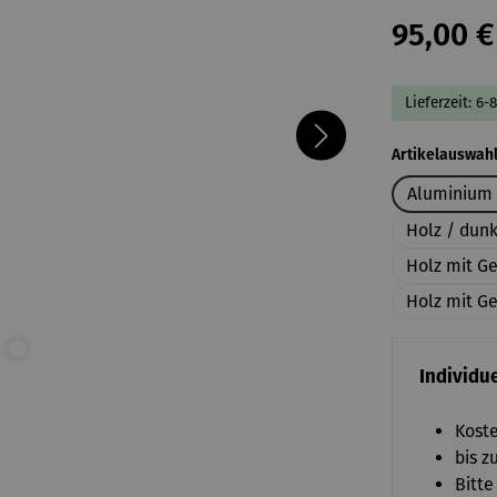
95,00 €
Lieferzeit: 6-
Artikelauswah
Aluminium 
Holz / dun
Holz mit G
Holz mit Ge
Individue
Koste
bis z
Bitte