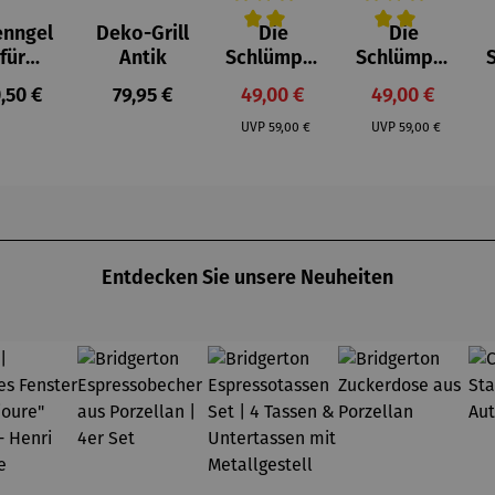
enngel
Deko-Grill
Die
Die
Durchschnittliche Bewertung von 
Durchschnittlich
D
für
Antik
Schlümpfe
Schlümpfe
feuerst
aus
aus
gulärer Preis:
Regulärer Preis:
Verkaufspreis:
Verkaufspreis
,50 €
79,95 €
49,00 €
49,00 €
lle -
Kunststei
Kunststei
Regulärer Preis:
Regulärer Preis:
UOCO
n | Farmi
n | Papa
UVP
59,00 €
UVP
59,00 €
Schlumpf
Entdecken Sie unsere Neuheiten