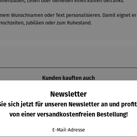
onnenbaden, Lesen oder Genießen eines kühlen Getränks.
einem Wunschnamen oder Text personalisieren. Damit eignet er s
 Hochzeiten, Jubiläen oder zum Ruhestand.
Kunden kauften auch
Newsletter
ie sich jetzt für unseren Newsletter an und profit
Raba
Derzeit vergriffen
7% gespart
von einer versandkostenfreien Bestellung!
E-Mail-Adresse