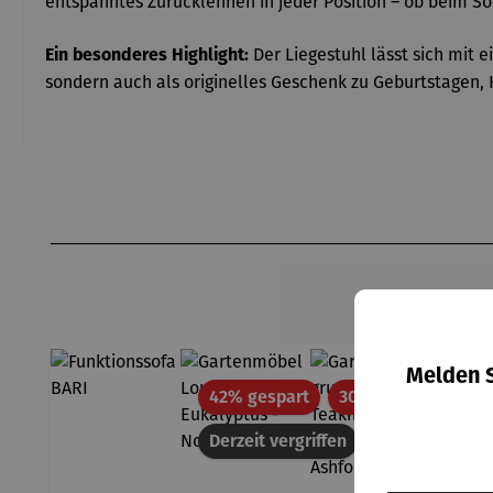
entspanntes Zurücklehnen in jeder Position – ob beim S
Der Liegestuhl lässt sich mit 
Ein besonderes Highlight:
sondern auch als originelles Geschenk zu Geburtstagen,
Produktgalerie überspringen
Melden S
Rabatt
Rabatt
42% gespart
30% gespart
Derzeit vergriffen