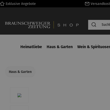
Exklusive Angebote
Versandkost
springen
Zur Hauptnavigation springen
Heimatliebe
Haus & Garten
Wein & Spirituose
Haus & Garten
Bildergalerie überspringen