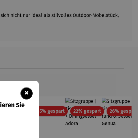
ich nicht nur ideal als stilvolles Outdoor-Möbelstück,
×
ieren Sie
tt
Rabatt
Rabatt
Rabatt
35% gespart
35% gespart
22% gespart
26% gespart