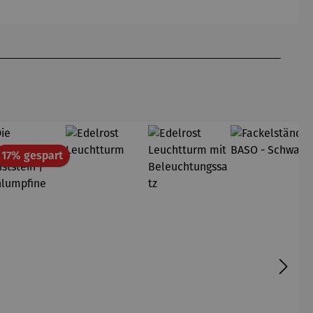
anthrazit
terracotta
sel Adora
Genua
& Tisch
& Tisch
Tarifa
Tarifa
att
Rabatt
17% gespart