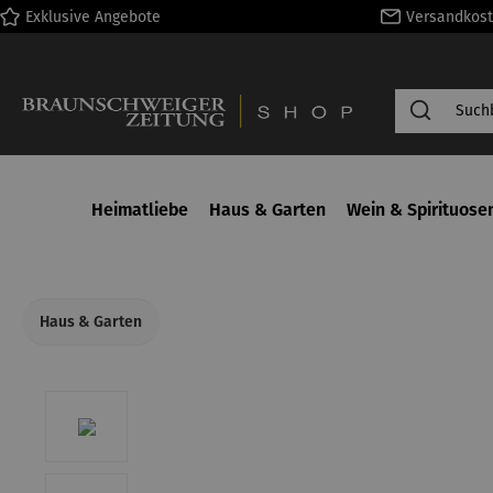
Exklusive Angebote
Versandkost
springen
Zur Hauptnavigation springen
Heimatliebe
Haus & Garten
Wein & Spirituose
Haus & Garten
Bildergalerie überspringen