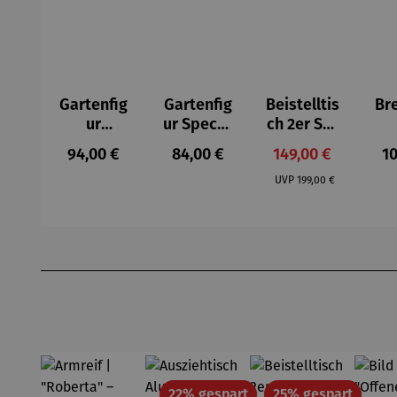
Gartenfig
Gartenfig
Beistelltis
Br
ur
ur Specht
ch 2er Set
Buntspec
- Wilson
– Dalias
Gel
Regulärer Preis:
Regulärer Preis:
Verkaufspreis:
Re
94,00 €
84,00 €
149,00 €
10
ht Vogel -
Bhire
e
Regulärer Preis:
Wilson
F
UVP
199,00 €
Bhire
Produktgalerie überspringen
Rabatt
Rabatt
22% gespart
25% gespart