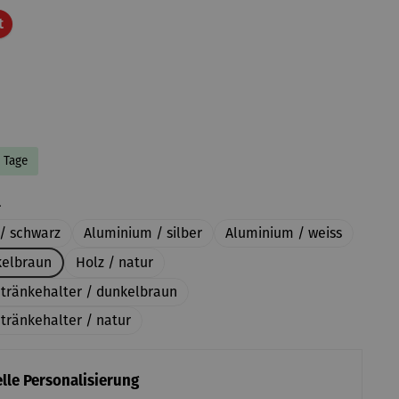
Rabatt
t
8 Tage
auswählen
l
/ schwarz
Aluminium / silber
Aluminium / weiss
kelbraun
Holz / natur
etränkehalter / dunkelbraun
tränkehalter / natur
lle Personalisierung