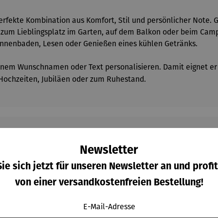
erfekte Kombination aus Komfort, Stil und persönlicher Note. 
l zum Lieblingsplatz im Garten, auf dem Balkon oder beim Camp
onnenbaden, Lesen oder Genießen eines kühlen Getränks.
einem Wunschnamen oder Text personalisieren. Damit eignet er s
 Hochzeiten, Jubiläen oder zum Ruhestand.
Newsletter
Kunden kauften auch
ie sich jetzt für unseren Newsletter an und profit
von einer versandkostenfreien Bestellung!
E-Mail-Adresse
Raba