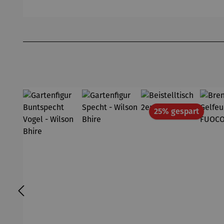
s - Noja
Tisch –
Ashford
Produktgalerie überspringen
Rabatt
25% gespart