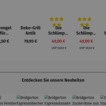
enngel
Deko-Grill
Die
Die
Durchschnittliche Bewertung von 
Durchschnittlich
D
für
Antik
Schlümpfe
Schlümpfe
feuerst
aus
aus
gulärer Preis:
Regulärer Preis:
Verkaufspreis:
Verkaufspreis
,50 €
79,95 €
49,00 €
49,00 €
lle -
Kunststei
Kunststei
Regulärer Preis:
Regulärer Preis:
UOCO
n | Farmi
n | Papa
UVP
59,00 €
UVP
59,00 €
Schlumpf
Entdecken Sie unsere Neuheiten