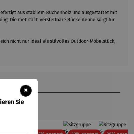
Gefertigt aus stabilem Buchenholz und ausgestattet mit
ing. Die mehrfach verstellbare Rückenlehne sorgt für
ich nicht nur ideal als stilvolles Outdoor-Möbelstück,
×
ieren Sie
tt
Rabatt
Rabatt
Rabatt