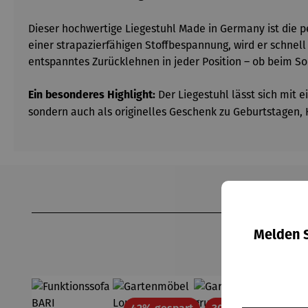
Dieser hochwertige Liegestuhl Made in Germany ist die p
einer strapazierfähigen Stoffbespannung, wird er schnel
entspanntes Zurücklehnen in jeder Position – ob beim S
Der Liegestuhl lässt sich mit 
Ein besonderes Highlight:
sondern auch als originelles Geschenk zu Geburtstagen,
Produktgalerie überspringen
Melden S
Rabatt
Rabatt