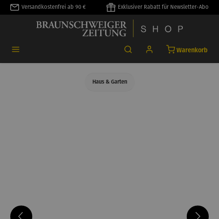
Versandkostenfrei ab 90 €
Exklusiver Rabatt für Newsletter-Abo
alt springen
Warenkorb
Haus & Garten
Bildergalerie überspringen