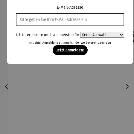
E-Mail-Adresse
Kunden kauften auch
Ich interessiere mich am meisten für
Rabatt
Rabatt
42% gespart
30% gespart
Der
Mit einer Anmeldung stimme ich der
Werbevereinbarung
zu
Derzeit vergriffen
Jetzt anmelden!