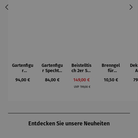
Gartenfigu
Gartenfigu
Beistelltis
Brenngel
Dek
r
r Specht -
ch 2er Set
für
A
Buntspech
Wilson
– Dalias
Gelfeuerst
Regulärer Preis:
Regulärer Preis:
Verkaufspreis:
Regulärer Preis:
Re
94,00 €
84,00 €
149,00 €
10,50 €
79
t Vogel -
Bhire
elle -
Regulärer Preis:
Wilson
FUOCO
UVP
199,00 €
Bhire
Produktgalerie überspringen
Entdecken Sie unsere Neuheiten