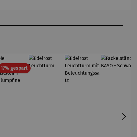
anthrazit
terracotta
sel Adora
Genua
& Tisch
& Tisch
Tarifa
Tarifa
att
Rabatt
17% gespart