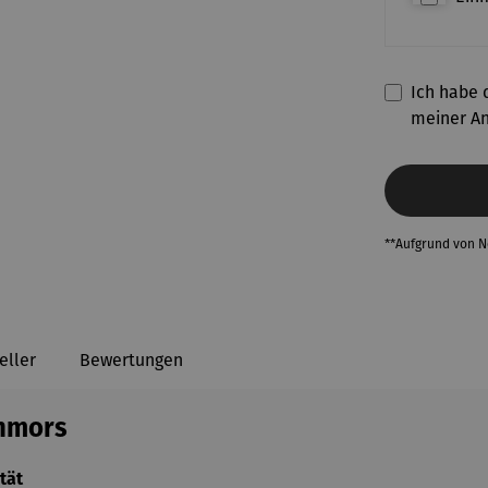
Ich habe d
meiner A
**Aufgrund von 
eller
Bewertungen
chmors
tät