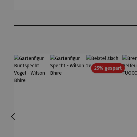
s - Noja
Tisch –
Ashford
Produktgalerie überspringen
Rabatt
25% gespart