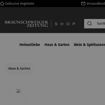
Exklusive Angebote
Versandkost
springen
Zur Hauptnavigation springen
Heimatliebe
Haus & Garten
Wein & Spirituose
Haus & Garten
Bildergalerie überspringen