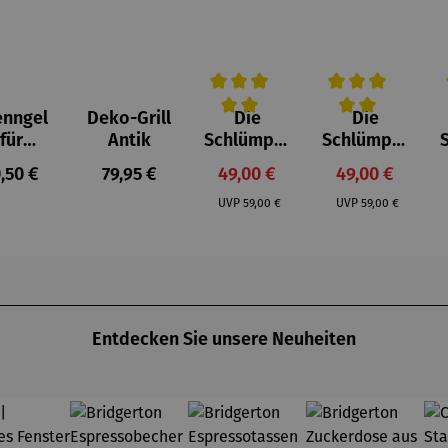
enngel
Deko-Grill
Die
Die
Durchschnittliche Bewertung von 
Durchschnittlich
D
für
Antik
Schlümpfe
Schlümpfe
feuerst
aus
aus
gulärer Preis:
Regulärer Preis:
Verkaufspreis:
Verkaufspreis
,50 €
79,95 €
49,00 €
49,00 €
lle -
Kunststei
Kunststei
Regulärer Preis:
Regulärer Preis:
UOCO
n | Farmi
n | Papa
UVP
59,00 €
UVP
59,00 €
Schlumpf
Entdecken Sie unsere Neuheiten