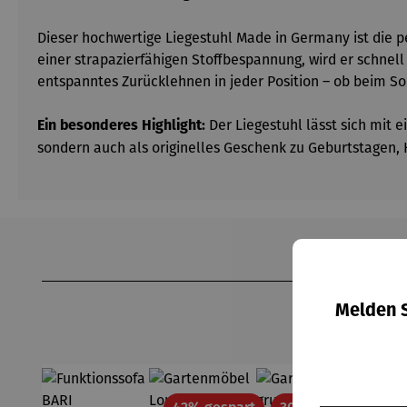
Dieser hochwertige Liegestuhl Made in Germany ist die p
einer strapazierfähigen Stoffbespannung, wird er schnel
entspanntes Zurücklehnen in jeder Position – ob beim S
Der Liegestuhl lässt sich mit 
Ein besonderes Highlight:
sondern auch als originelles Geschenk zu Geburtstagen,
Produktgalerie überspringen
Melden S
Rabatt
Rabatt