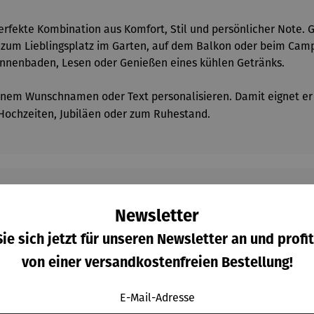
erfekte Kombination aus Komfort, Stil und persönlicher Note. 
l zum Lieblingsplatz im Garten, auf dem Balkon oder beim Camp
onnenbaden, Lesen oder Genießen eines kühlen Getränks.
einem Wunschnamen oder Text personalisieren. Damit eignet er s
 Hochzeiten, Jubiläen oder zum Ruhestand.
Newsletter
Kunden kauften auch
ie sich jetzt für unseren Newsletter an und profit
von einer versandkostenfreien Bestellung!
E-Mail-Adresse
Raba