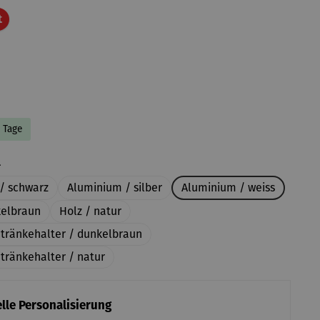
Rabatt
t
8 Tage
auswählen
l
/ schwarz
Aluminium / silber
Aluminium / weiss
kelbraun
Holz / natur
etränkehalter / dunkelbraun
tränkehalter / natur
lle Personalisierung