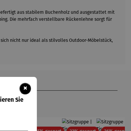
Gefertigt aus stabilem Buchenholz und ausgestattet mit
ing. Die mehrfach verstellbare Rückenlehne sorgt für
ich nicht nur ideal als stilvolles Outdoor-Möbelstück,
×
ieren Sie
tt
Rabatt
Rabatt
Rabatt