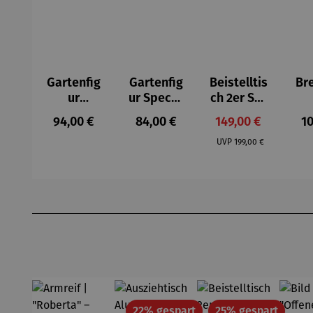
Gartenfig
Gartenfig
Beistelltis
Br
ur
ur Specht
ch 2er Set
Buntspec
- Wilson
– Dalias
Gel
Regulärer Preis:
Regulärer Preis:
Verkaufspreis:
Re
94,00 €
84,00 €
149,00 €
10
ht Vogel -
Bhire
e
Regulärer Preis:
Wilson
F
UVP
199,00 €
Bhire
Produktgalerie überspringen
Rabatt
Rabatt
22% gespart
25% gespart