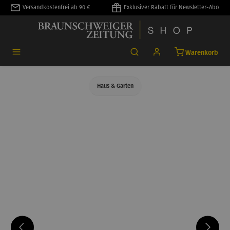
Versandkostenfrei ab 90 €
Exklusiver Rabatt für Newsletter-Abo
alt springen
Warenkorb
Haus & Garten
Bildergalerie überspringen