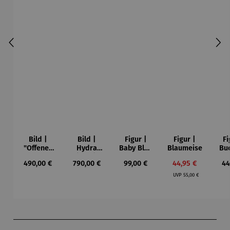
Bild |
Bild |
Figur |
Figur |
Fi
"Offenes
Hydra
Baby Blue
Blaumeise
Bu
Fenster in
(2023),
- Romero
Regulärer Preis:
Regulärer Preis:
Regulärer Preis:
Verkaufspreis:
Re
490,00 €
790,00 €
99,00 €
44,95 €
44
Collioure"
gerahmt –
Britto
Regulärer Preis:
(1905) -
Sabrina
UVP
55,00 €
Henri
Seck
Matisse
Produktgalerie überspringen