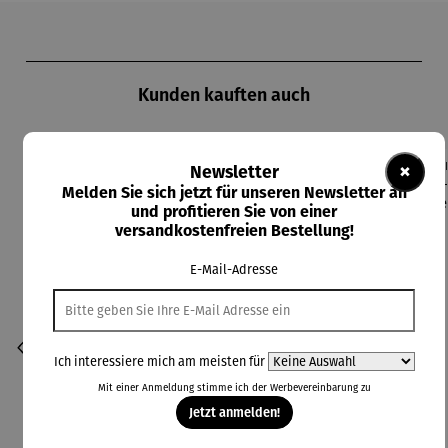
Produktgalerie überspringen
Kunden kauften auch
×
Newsletter
Rabatt
Rabatt
36% gespart
26% gespart
Melden Sie sich jetzt für unseren Newsletter an
und profitieren Sie von einer
versandkostenfreien Bestellung!
E-Mail-Adresse
Ich interessiere mich am meisten für
Mit einer Anmeldung stimme ich der
Werbevereinbarung
zu
Jetzt anmelden!