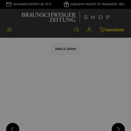
Versandkostenfrei ab 90 €
Exklusiver Rabatt für Newsletter-Abo
alt springen
Warenkorb
Haus & Garten
Bildergalerie überspringen