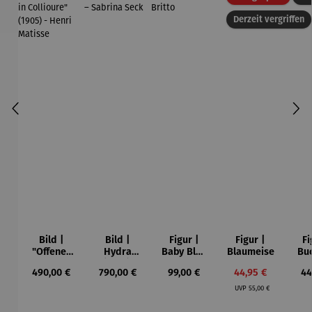
Derzeit vergriffen
Bild |
Bild |
Figur |
Figur |
Fi
"Offenes
Hydra
Baby Blue
Blaumeise
Bu
Fenster in
(2023),
- Romero
Regulärer Preis:
Regulärer Preis:
Regulärer Preis:
Verkaufspreis:
Re
490,00 €
790,00 €
99,00 €
44,95 €
44
Collioure"
gerahmt –
Britto
Regulärer Preis:
(1905) -
Sabrina
UVP
55,00 €
Henri
Seck
Matisse