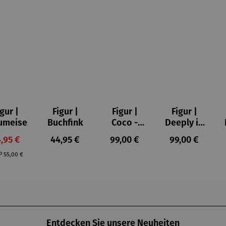
igur |
Figur |
Figur |
Figur |
umeise
Buchfink
Coco -
Deeply in
Romero
Love 1 -
rkaufspreis:
Regulärer Preis:
Regulärer Preis:
Regulärer Prei
,95 €
44,95 €
99,00 €
99,00 €
Britto
Romero
Regulärer Preis:
Britto
P
55,00 €
Entdecken Sie unsere Neuheiten