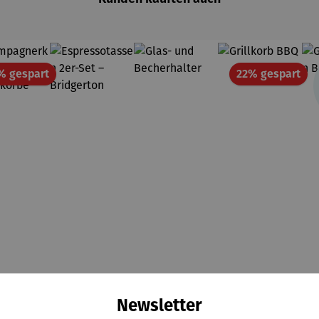
Rabatt
Rab
% gespart
22% gespart
Newsletter
ampagn
Espressot
Glas- und
Grillkorb