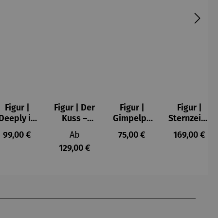
Figur |
Figur | Der
Figur |
Figur |
Deeply in
Kuss –
Gimpelpa
Sternzeich
Love 2 -
Gustav
ar
en -
s:
Regulärer Preis:
Regulärer Preis:
Regulärer Preis:
Regulärer P
99,00 €
Ab
75,00 €
169,00 €
Romero
Klimt
männlich
129,00 €
Britto