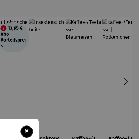
13,95 €
att
Abo-
Vorteilsprei
s
×
Grillpfänn
Insektens
Kaffee-/T
Kaffee-/T