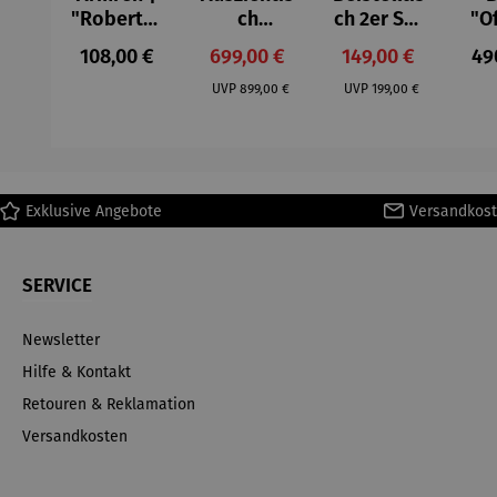
"Roberta"
ch
ch 2er Set
"O
– Anna
Aluminium
– Dalias
Fen
Regulärer Preis:
Verkaufspreis:
Verkaufspreis:
Reg
108,00 €
699,00 €
149,00 €
49
Mütz
– Valor
Col
Regulärer Preis:
Regulärer Preis:
(1
UVP
899,00 €
UVP
199,00 €
H
Ma
Exklusive Angebote
Versandkost
SERVICE
Newsletter
Hilfe & Kontakt
Retouren & Reklamation
Versandkosten