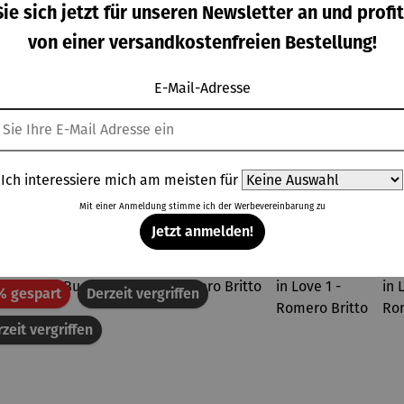
wertung von 4 von 5 Sternen
ie sich jetzt für unseren Newsletter an und profit
kühler
assen 2er-
Becherhal
BBQ
für
Set –
ter
von einer versandkostenfreien Bestellung!
rkaufspreis:
Regulärer Preis:
Regulärer Preis:
Verkaufspreis:
,00 €
29,90 €
29,00 €
13,95 €
UVP
andkör
Bridgerto
Regulärer Preis:
Regulärer Preis:
be
n
VP
79,95 €
17,95 €
E-Mail-Adresse
Ich interessiere mich am meisten für
Topseller der Kategorie Wohnwelt
Mit einer Anmeldung stimme ich der
Werbevereinbarung
zu
Jetzt anmelden!
Rabatt
% gespart
Derzeit vergriffen
zeit vergriffen