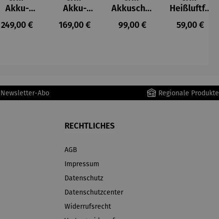
Akku-
Akku-
Akkuschra
Heißluftfri
Staubsau
Staubsau
uber
tteuse
s:
Regulärer Preis:
Regulärer Preis:
Regulärer Preis:
Regulärer P
249,00 €
169,00 €
99,00 €
59,00 €
ger
ger DS02
AutoClean
r Newsletter-Abo
Regionale Produkte
RECHTLICHES
AGB
Impressum
Datenschutz
Datenschutzcenter
Widerrufsrecht