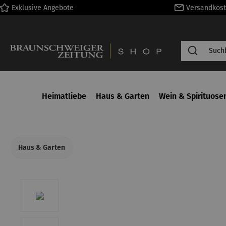
Exklusive Angebote
Versandkost
springen
Zur Hauptnavigation springen
Heimatliebe
Haus & Garten
Wein & Spirituose
Haus & Garten
Bildergalerie überspringen