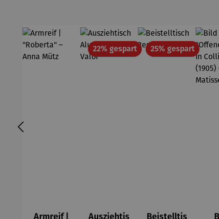
Rabatt
Rabatt
22% gespart
25% gespart
Armreif |
Ausziehtis
Beistelltis
B