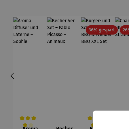
Rabatt
36% gespart
26
Aroma
Becher
Burger-
Ch