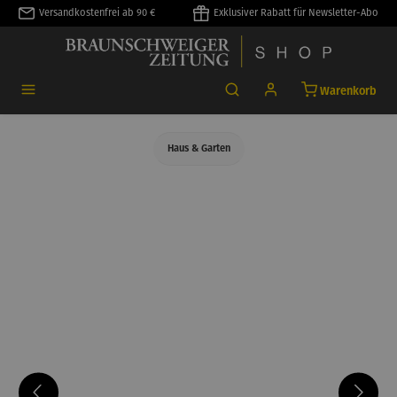
Versandkostenfrei ab 90 €
Exklusiver Rabatt für Newsletter-Abo
alt springen
Warenkorb
Haus & Garten
Bildergalerie überspringen