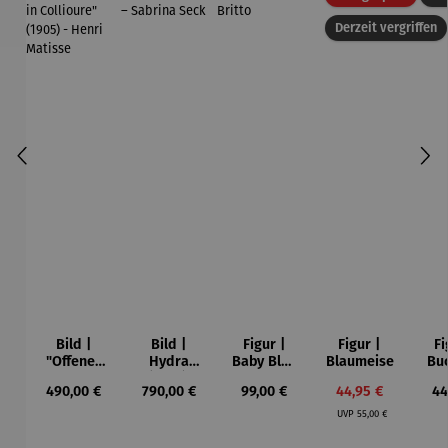
Derzeit vergriffen
Bild |
Bild |
Figur |
Figur |
Fi
"Offenes
Hydra
Baby Blue
Blaumeise
Bu
Fenster in
(2023),
- Romero
Regulärer Preis:
Regulärer Preis:
Regulärer Preis:
Verkaufspreis:
Re
490,00 €
790,00 €
99,00 €
44,95 €
44
Collioure"
gerahmt –
Britto
Regulärer Preis:
(1905) -
Sabrina
UVP
55,00 €
Henri
Seck
Matisse