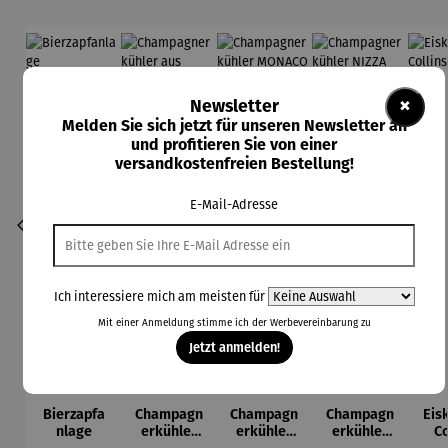
×
Newsletter
Melden Sie sich jetzt für unseren Newsletter an
und profitieren Sie von einer
versandkostenfreien Bestellung!
E-Mail-Adresse
Ich interessiere mich am meisten für
Mit einer Anmeldung stimme ich der
Werbevereinbarung
zu
Jetzt anmelden!
Bierzapfa
Champagn
Champagn
Champagn
Eis
nlage
erkühler
erkühler
erkühler
Co