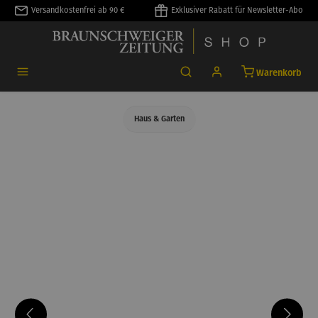
Versandkostenfrei ab 90 €
Exklusiver Rabatt für Newsletter-Abo
alt springen
Warenkorb
Haus & Garten
Bildergalerie überspringen