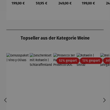
aus
MONACO
NIZZA
Regulärer Preis:
Regulärer Preis:
Regulärer Preis:
Regulärer Preis:
Re
199,00 €
59,95 €
249,00 €
199,00 €
24
Edelstahl
Produktgalerie überspringen
Topseller aus der Kategorie Weine
Rabatt
Rabatt
52% gespart
13% gespart
30