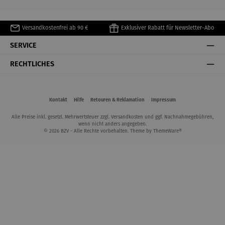
Versandkostenfrei ab 90 €
Exklusiver Rabatt für Newsletter-Abo
SERVICE
RECHTLICHES
Kontakt
Hilfe
Retouren & Reklamation
Impressum
Alle Preise inkl. gesetzl. Mehrwertsteuer zzgl.
Versandkosten
und ggf. Nachnahmegebühren,
wenn nicht anders angegeben.
© 2026 BZV - Alle Rechte vorbehalten. Theme by
ThemeWare®