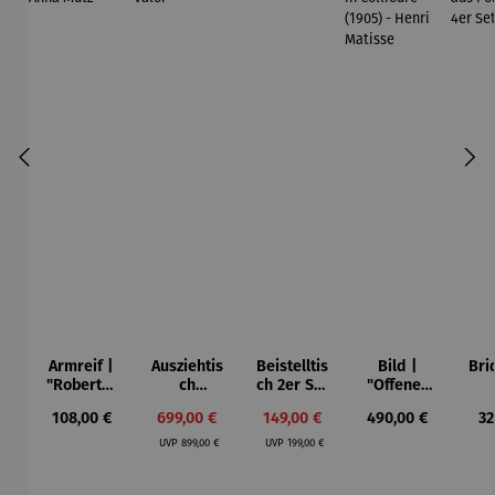
Armreif |
Ausziehtis
Beistelltis
Bild |
Bri
"Roberta"
ch
ch 2er Set
"Offenes
– Anna
Aluminium
– Dalias
Fenster in
Esp
Regulärer Preis:
Verkaufspreis:
Verkaufspreis:
Regulärer Preis:
Re
108,00 €
699,00 €
149,00 €
490,00 €
32
Mütz
– Valor
Collioure"
ech
Regulärer Preis:
Regulärer Preis:
(1905) -
Por
UVP
899,00 €
UVP
199,00 €
Henri
| 4
Matisse